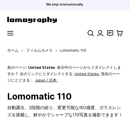
We ship internationally.
コンテンツにスキップ
検索
お問い合わ
カート
ホーム
›
フィルムカメラ
›
Lomomatic 110
前のページ:
United States
. 表示中のページからリダイレクトしま
すか？ 次のリンクにリダイレクトする:
United States
.
現在のペー
ジにとどまる：
Japan / 日本.
Lomomatic 110
自動露出、2段階の絞り、変更可能なISO感度、ガラスレン
ズを搭載し、鮮やかでシャープな110写真を撮影できます！