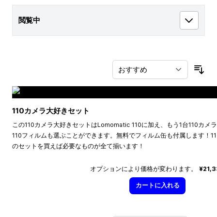
閲覧中
並
110カメラ大好きセット
この110カメラ大好きセットはLomomatic 110に加え、もう1台110
110フィルムも選ぶことができます。無料でフィルム缶も付属します！1
のセットを買えば必要なものが全て揃います！
オプションにより価格が変わります。
¥21,
カートに入れる