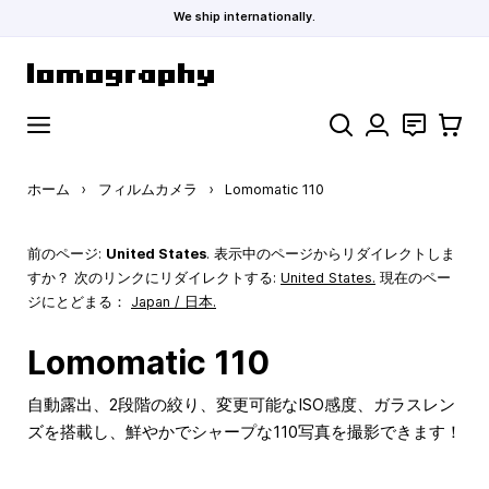
We ship internationally.
コンテンツにスキップ
検索
お問い合わ
カート
ホーム
›
フィルムカメラ
›
Lomomatic 110
前のページ:
United States
. 表示中のページからリダイレクトしま
すか？ 次のリンクにリダイレクトする:
United States
.
現在のペー
ジにとどまる：
Japan / 日本.
Lomomatic 110
自動露出、2段階の絞り、変更可能なISO感度、ガラスレン
ズを搭載し、鮮やかでシャープな110写真を撮影できます！