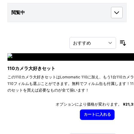
閲覧中
並
110カメラ大好きセット
この110カメラ大好きセットはLomomatic 110に加え、もう1台110
110フィルムも選ぶことができます。無料でフィルム缶も付属します！1
のセットを買えば必要なものが全て揃います！
オプションにより価格が変わります。
¥21,
カートに入れる