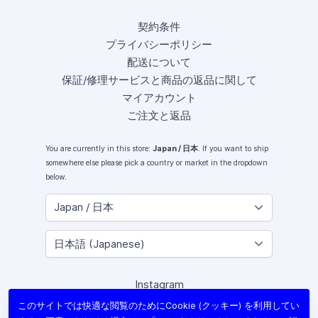
契約条件
プライバシーポリシー
配送について
保証/修理サービスと商品の返品に関して
マイアカウント
ご注文と返品
You are currently in this store:
Japan / 日本
. If you want to ship
somewhere else please pick a country or market in the dropdown
below.
Instagram
Facebook
このサイトでは快適な閲覧のためにCookie (クッキー) を利用してい