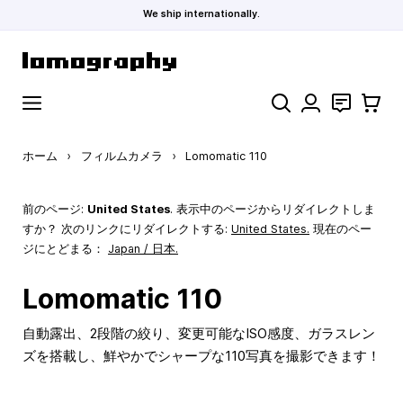
We ship internationally.
コンテンツにスキップ
検索
お問い合わ
カート
ホーム
›
フィルムカメラ
›
Lomomatic 110
前のページ:
United States
. 表示中のページからリダイレクトしま
すか？ 次のリンクにリダイレクトする:
United States
.
現在のペー
ジにとどまる：
Japan / 日本.
Lomomatic 110
自動露出、2段階の絞り、変更可能なISO感度、ガラスレン
ズを搭載し、鮮やかでシャープな110写真を撮影できます！