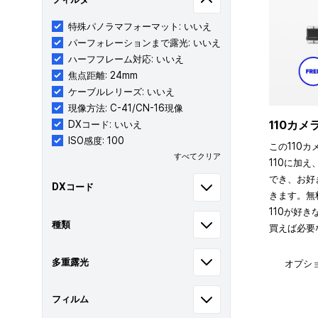
特殊パノラマフォーマット: いいえ
パーフォレーションまで露光: いいえ
ハーフフレーム対応: いいえ
焦点距離: 24mm
ケーブルレリーズ: いいえ
現像方法: C-41/CN-16現像
110カ
DXコード: いいえ
ISO感度: 100
この110カ
すべてクリア
110に加え
でき、お好
DXコード
きます。無
110が好
種類
買えば必要
多重露光
オプシ
フィルム