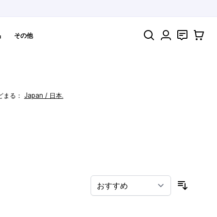
検索
お問い合わ
カート
品
その他
どまる：
Japan / 日本.
！
並び順