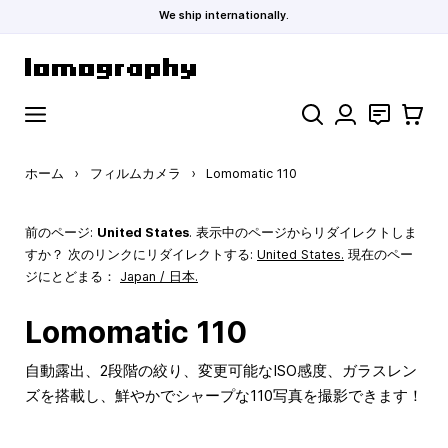
We ship internationally.
コンテンツにスキップ
検索
お問い合わ
カート
ホーム
›
フィルムカメラ
›
Lomomatic 110
前のページ:
United States
. 表示中のページからリダイレクトしま
すか？ 次のリンクにリダイレクトする:
United States
.
現在のペー
ジにとどまる：
Japan / 日本.
Lomomatic 110
自動露出、2段階の絞り、変更可能なISO感度、ガラスレン
ズを搭載し、鮮やかでシャープな110写真を撮影できます！