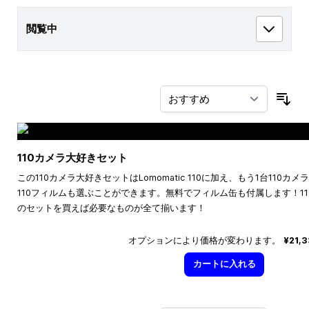
閲覧中
並
110カメラ大好きセット
この110カメラ大好きセットはLomomatic 110に加え、もう1台110
110フィルムも選ぶことができます。無料でフィルム缶も付属します！1
のセットを買えば必要なものが全て揃います！
オプションにより価格が変わります。
¥21,
カートに入れる