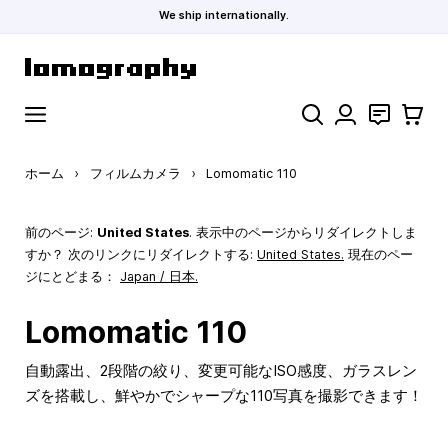
We ship internationally.
コンテンツにスキップ
検索
お問い合わ
カート
ホーム
›
フィルムカメラ
›
Lomomatic 110
前のページ:
United States
. 表示中のページからリダイレクトしま
すか？ 次のリンクにリダイレクトする:
United States
.
現在のペー
ジにとどまる：
Japan / 日本.
Lomomatic 110
自動露出、2段階の絞り、変更可能なISO感度、ガラスレン
ズを搭載し、鮮やかでシャープな110写真を撮影できます！