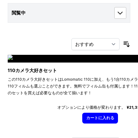
閲覧中
並
110カメラ大好きセット
この110カメラ大好きセットはLomomatic 110に加え、もう1台110
110フィルムも選ぶことができます。無料でフィルム缶も付属します！1
のセットを買えば必要なものが全て揃います！
オプションにより価格が変わります。
¥21,
カートに入れる