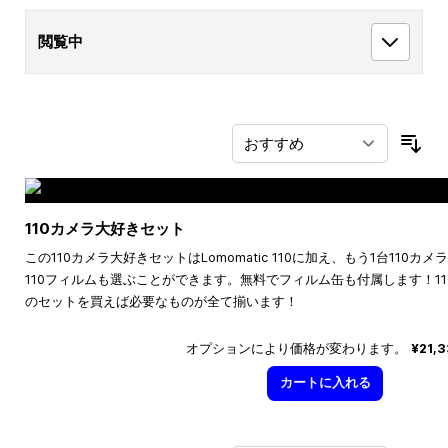
閲覧中
並
110カメラ大好きセット
この110カメラ大好きセットはLomomatic 110に加え、もう1台110
110フィルムも選ぶことができます。無料でフィルム缶も付属します！1
のセットを買えば必要なものが全て揃います！
オプションにより価格が変わります。
¥21,
カートに入れる