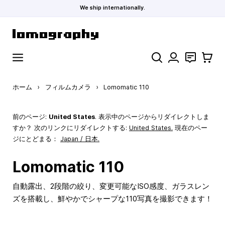
We ship internationally.
コンテンツにスキップ
検索
お問い合わ
カート
ホーム
›
フィルムカメラ
›
Lomomatic 110
前のページ:
United States
. 表示中のページからリダイレクトしま
すか？ 次のリンクにリダイレクトする:
United States
.
現在のペー
ジにとどまる：
Japan / 日本.
Lomomatic 110
自動露出、2段階の絞り、変更可能なISO感度、ガラスレン
ズを搭載し、鮮やかでシャープな110写真を撮影できます！