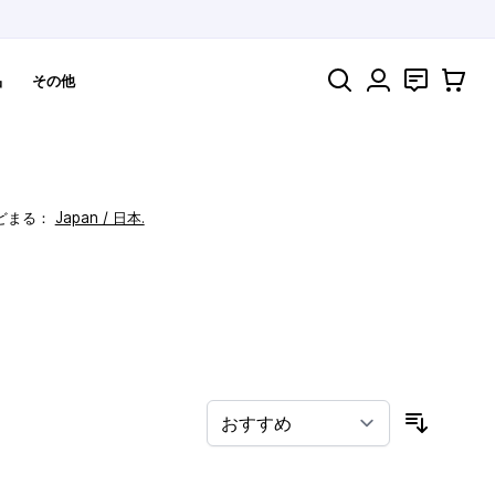
検索
お問い合わ
カート
品
その他
どまる：
Japan / 日本.
！
並び順