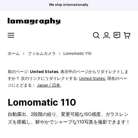
We ship internationally.
コンテンツにスキップ
検索
お問い合わ
カート
ホーム
›
フィルムカメラ
›
Lomomatic 110
前のページ:
United States
. 表示中のページからリダイレクトしま
すか？ 次のリンクにリダイレクトする:
United States
.
現在のペー
ジにとどまる：
Japan / 日本.
Lomomatic 110
自動露出、2段階の絞り、変更可能なISO感度、ガラスレン
ズを搭載し、鮮やかでシャープな110写真を撮影できます！