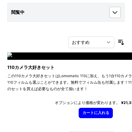
閲覧中
並
110カメラ大好きセット
この110カメラ大好きセットはLomomatic 110に加え、もう1台110
110フィルムも選ぶことができます。無料でフィルム缶も付属します！1
のセットを買えば必要なものが全て揃います！
オプションにより価格が変わります。
¥21,
カートに入れる