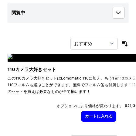
閲覧中
並
110カメラ大好きセット
この110カメラ大好きセットはLomomatic 110に加え、もう1台110
110フィルムも選ぶことができます。無料でフィルム缶も付属します！1
のセットを買えば必要なものが全て揃います！
オプションにより価格が変わります。
¥21,
カートに入れる