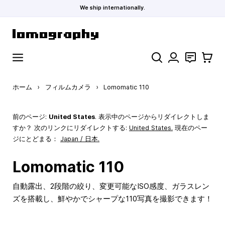
We ship internationally.
コンテンツにスキップ
検索
お問い合わ
カート
ホーム
›
フィルムカメラ
›
Lomomatic 110
前のページ:
United States
. 表示中のページからリダイレクトしま
すか？ 次のリンクにリダイレクトする:
United States
.
現在のペー
ジにとどまる：
Japan / 日本.
Lomomatic 110
自動露出、2段階の絞り、変更可能なISO感度、ガラスレン
ズを搭載し、鮮やかでシャープな110写真を撮影できます！