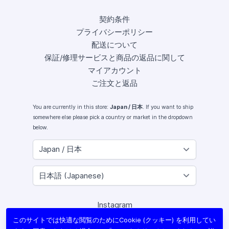
契約条件
プライバシーポリシー
配送について
保証/修理サービスと商品の返品に関して
マイアカウント
ご注文と返品
You are currently in this store:
Japan / 日本
. If you want to ship
somewhere else please pick a country or market in the dropdown
below.
Instagram
Facebook
このサイトでは快適な閲覧のためにCookie (クッキー) を利用してい