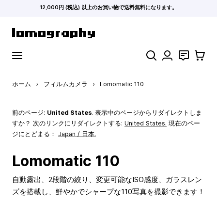
12,000円 (税込) 以上のお買い物で送料無料になります。
コンテンツにスキップ
検索
お問い合わ
カート
ホーム
›
フィルムカメラ
›
Lomomatic 110
前のページ:
United States
. 表示中のページからリダイレクトしま
すか？ 次のリンクにリダイレクトする:
United States
.
現在のペー
ジにとどまる：
Japan / 日本.
Lomomatic 110
自動露出、2段階の絞り、変更可能なISO感度、ガラスレン
ズを搭載し、鮮やかでシャープな110写真を撮影できます！