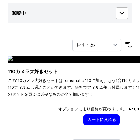
閲覧中
並
110カメラ大好きセット
この110カメラ大好きセットはLomomatic 110に加え、もう1台110
110フィルムも選ぶことができます。無料でフィルム缶も付属します！1
のセットを買えば必要なものが全て揃います！
オプションにより価格が変わります。
¥21,
カートに入れる