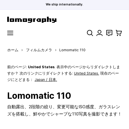
We ship internationally.
コンテンツにスキップ
検索
お問い合わ
カート
ホーム
›
フィルムカメラ
›
Lomomatic 110
前のページ:
United States
. 表示中のページからリダイレクトしま
すか？ 次のリンクにリダイレクトする:
United States
.
現在のペー
ジにとどまる：
Japan / 日本.
Lomomatic 110
自動露出、2段階の絞り、変更可能なISO感度、ガラスレン
ズを搭載し、鮮やかでシャープな110写真を撮影できます！