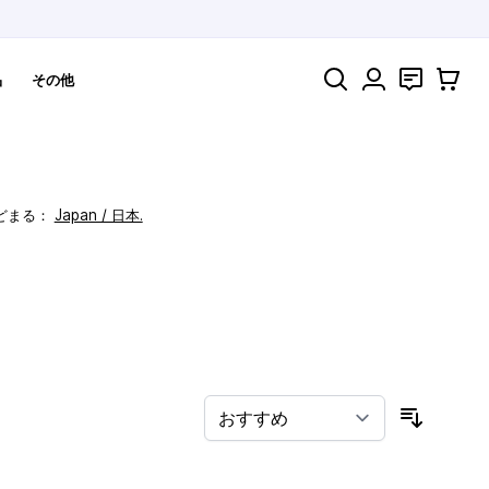
検索
お問い合わ
カート
品
その他
どまる：
Japan / 日本.
！
並び順