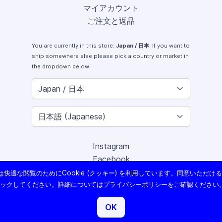
マイアカウント
ご注文と返品
You are currently in this store:
Japan / 日本
. If you want to
ship somewhere else please pick a country or market in
the dropdown below.
Instagram
Facebook
X (Twitter)
快適な閲覧のためにCookie (クッキー) を利用しています。同意いただけ
Youtube
リックしてください。詳細については
プライバシーポリシー
をご確認ください
Lomography
OK