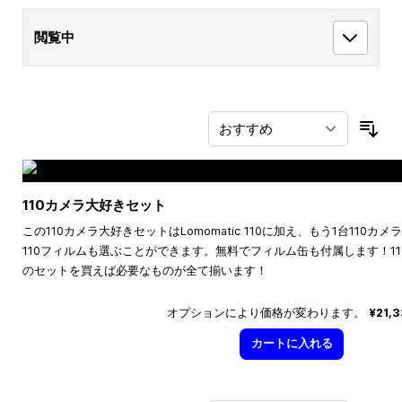
閲覧中
並
110カメラ大好きセット
この110カメラ大好きセットはLomomatic 110に加え、もう1台110
110フィルムも選ぶことができます。無料でフィルム缶も付属します！1
のセットを買えば必要なものが全て揃います！
オプションにより価格が変わります。
¥21,
カートに入れる