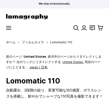
We ship internationally.
コンテンツにスキップ
検索
お問い合わ
カート
ホーム
›
フィルムカメラ
›
Lomomatic 110
前のページ:
United States
. 表示中のページからリダイレクトしま
すか？ 次のリンクにリダイレクトする:
United States
.
現在のペー
ジにとどまる：
Japan / 日本.
Lomomatic 110
自動露出、2段階の絞り、変更可能なISO感度、ガラスレン
ズを搭載し、鮮やかでシャープな110写真を撮影できます！