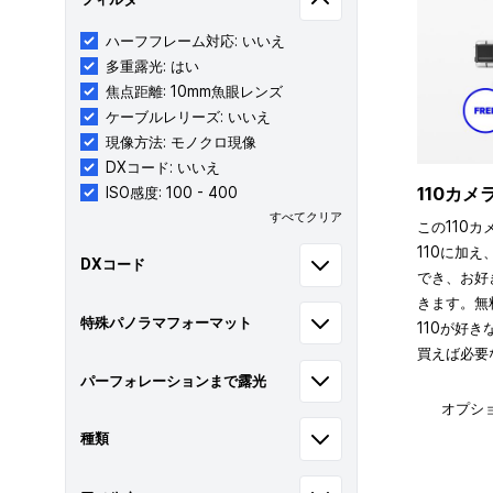
ハーフフレーム対応: いいえ
多重露光: はい
焦点距離: 10mm魚眼レンズ
ケーブルレリーズ: いいえ
現像方法: モノクロ現像
DXコード: いいえ
110カ
ISO感度: 100 - 400
すべてクリア
この110カ
110に加え
DXコード
でき、お好
きます。無
特殊パノラマフォーマット
110が好
買えば必要
パーフォレーションまで露光
オプシ
種類