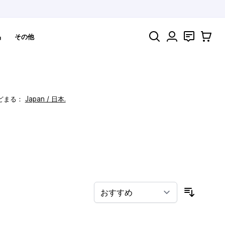
検索
お問い合わ
カート
品
その他
どまる：
Japan / 日本.
！
並び順