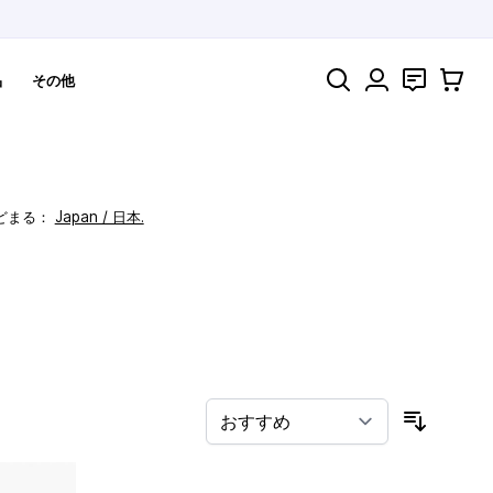
検索
お問い合わ
カート
品
その他
どまる：
Japan / 日本.
！
並び順