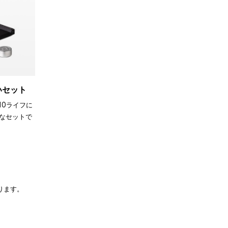
買いセット
110ライフに
なセットで
ります。