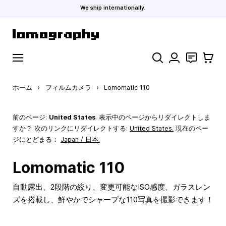
We ship internationally.
コンテンツにスキップ
検索
お問い合わ
カート
ホーム
›
フィルムカメラ
›
Lomomatic 110
前のページ:
United States
. 表示中のページからリダイレクトしま
すか？ 次のリンクにリダイレクトする:
United States
.
現在のペー
ジにとどまる：
Japan / 日本.
Lomomatic 110
自動露出、2段階の絞り、変更可能なISO感度、ガラスレン
ズを搭載し、鮮やかでシャープな110写真を撮影できます！