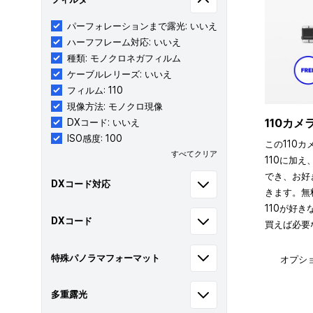
パーフォレーションまで露光: いいえ
ハーフフレーム対応: いいえ
種類: モノクロネガフィルム
ケーブルレリーズ: いいえ
フィルム: 110
現像方法: モノクロ現像
110カ
DXコード: いいえ
ISO感度: 100
この110カ
すべてクリア
110に加え
でき、お好
DXコード対応
きます。無
110が好
DXコード
買えば必要
特殊パノラマフォーマット
オプシ
多重露光