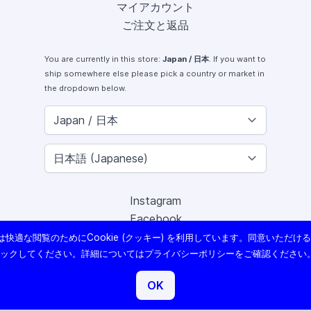
マイアカウント
ご注文と返品
You are currently in this store:
Japan / 日本
. If you want to
ship somewhere else please pick a country or market in
the dropdown below.
Instagram
Facebook
X (Twitter)
快適な閲覧のためにCookie (クッキー) を利用しています。同意いただけ
Youtube
リックしてください。詳細については
プライバシーポリシー
をご確認ください
Lomography
OK