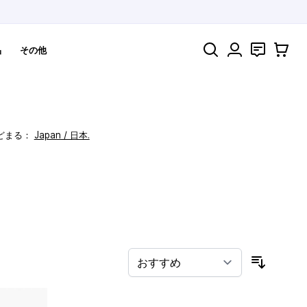
検索
お問い合わ
カート
品
その他
どまる：
Japan / 日本.
！
並び順