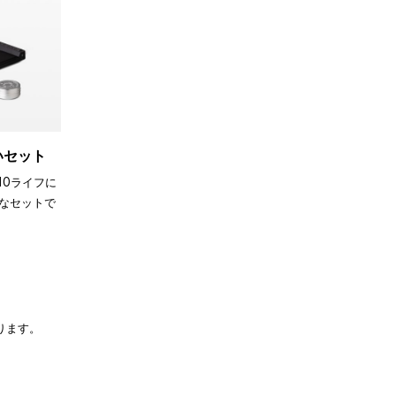
買いセット
110ライフに
なセットで
ります。