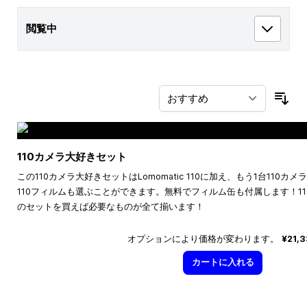
閲覧中
並
110カメラ大好きセット
この110カメラ大好きセットはLomomatic 110に加え、もう1台110
110フィルムも選ぶことができます。無料でフィルム缶も付属します！1
のセットを買えば必要なものが全て揃います！
オプションにより価格が変わります。
¥21,
カートに入れる