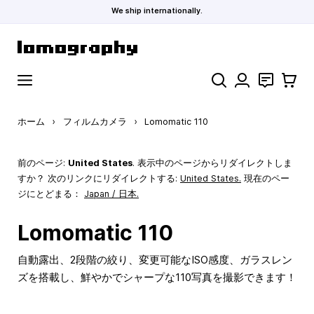
We ship internationally.
コンテンツにスキップ
検索
お問い合わ
カート
ホーム
›
フィルムカメラ
›
Lomomatic 110
前のページ:
United States
. 表示中のページからリダイレクトしま
すか？ 次のリンクにリダイレクトする:
United States
.
現在のペー
ジにとどまる：
Japan / 日本.
Lomomatic 110
自動露出、2段階の絞り、変更可能なISO感度、ガラスレン
ズを搭載し、鮮やかでシャープな110写真を撮影できます！