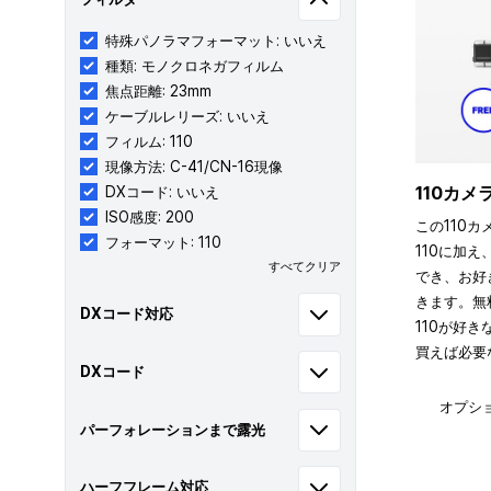
特殊パノラマフォーマット: いいえ
種類: モノクロネガフィルム
焦点距離: 23mm
ケーブルレリーズ: いいえ
フィルム: 110
現像方法: C-41/CN-16現像
110カ
DXコード: いいえ
ISO感度: 200
この110カ
フォーマット: 110
110に加え
すべてクリア
でき、お好
きます。無
DXコード対応
110が好
買えば必要
DXコード
オプシ
パーフォレーションまで露光
ハーフフレーム対応