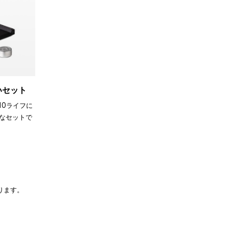
買いセット
110ライフに
なセットで
ります。