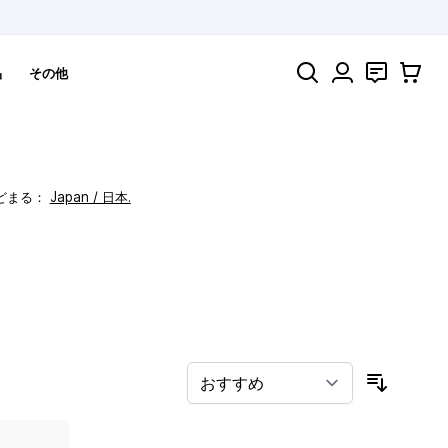
検索
お問い合わ
カート
品
その他
どまる：
Japan / 日本.
！
並び順