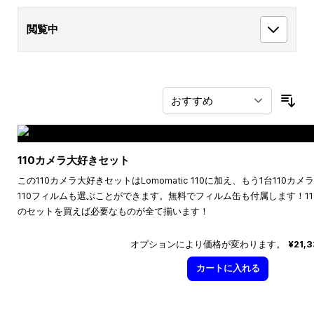
閲覧中
並
110カメラ大好きセット
この110カメラ大好きセットはLomomatic 110に加え、もう1台110
110フィルムも選ぶことができます。無料でフィルム缶も付属します！1
のセットを買えば必要なものが全て揃います！
オプションにより価格が変わります。
¥21,
カートに入れる