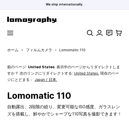
We ship internationally.
コンテンツにスキップ
検索
お問い合わ
カート
ホーム
›
フィルムカメラ
›
Lomomatic 110
前のページ:
United States
. 表示中のページからリダイレクトしま
すか？ 次のリンクにリダイレクトする:
United States
.
現在のペー
ジにとどまる：
Japan / 日本.
Lomomatic 110
自動露出、2段階の絞り、変更可能なISO感度、ガラスレン
ズを搭載し、鮮やかでシャープな110写真を撮影できます！