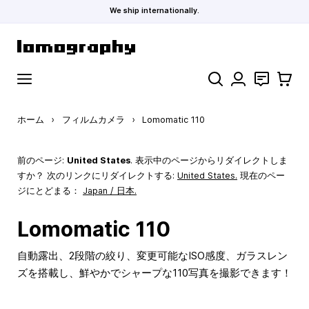
We ship internationally.
コンテンツにスキップ
検索
お問い合わ
カート
ホーム
›
フィルムカメラ
›
Lomomatic 110
前のページ:
United States
. 表示中のページからリダイレクトしま
すか？ 次のリンクにリダイレクトする:
United States
.
現在のペー
ジにとどまる：
Japan / 日本.
Lomomatic 110
自動露出、2段階の絞り、変更可能なISO感度、ガラスレン
ズを搭載し、鮮やかでシャープな110写真を撮影できます！