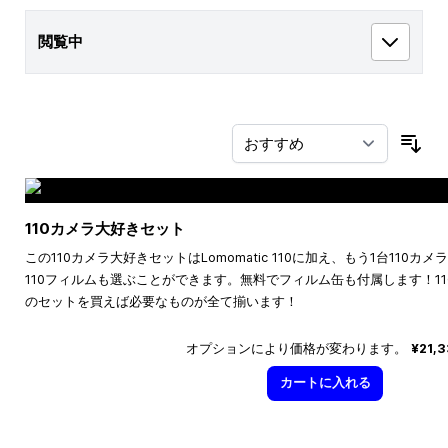
閲覧中
並
110カメラ大好きセット
この110カメラ大好きセットはLomomatic 110に加え、もう1台110
110フィルムも選ぶことができます。無料でフィルム缶も付属します！1
のセットを買えば必要なものが全て揃います！
オプションにより価格が変わります。
¥21,
カートに入れる