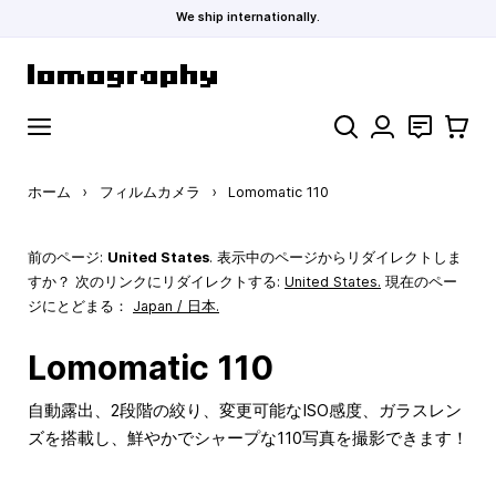
We ship internationally.
コンテンツにスキップ
検索
お問い合わ
カート
ホーム
›
フィルムカメラ
›
Lomomatic 110
前のページ:
United States
. 表示中のページからリダイレクトしま
すか？ 次のリンクにリダイレクトする:
United States
.
現在のペー
ジにとどまる：
Japan / 日本.
Lomomatic 110
自動露出、2段階の絞り、変更可能なISO感度、ガラスレン
ズを搭載し、鮮やかでシャープな110写真を撮影できます！