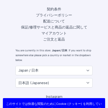
契約条件
プライバシーポリシー
配送について
保証/修理サービスと商品の返品に関して
マイアカウント
ご注文と返品
You are currently in this store:
Japan / 日本
. If you want to ship
somewhere else please pick a country or market in the dropdown
below.
Instagram
Facebook
このサイトでは快適な閲覧のためにCookie (クッキー) を利用してい