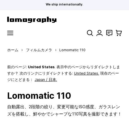
We ship internationally.
コンテンツにスキップ
検索
お問い合わ
カート
ホーム
›
フィルムカメラ
›
Lomomatic 110
前のページ:
United States
. 表示中のページからリダイレクトしま
すか？ 次のリンクにリダイレクトする:
United States
.
現在のペー
ジにとどまる：
Japan / 日本.
Lomomatic 110
自動露出、2段階の絞り、変更可能なISO感度、ガラスレン
ズを搭載し、鮮やかでシャープな110写真を撮影できます！