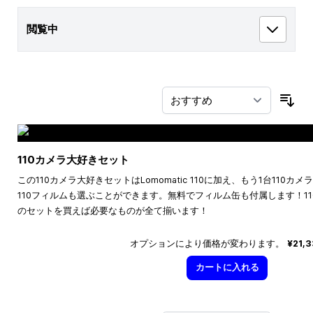
閲覧中
並
110カメラ大好きセット
この110カメラ大好きセットはLomomatic 110に加え、もう1台110
110フィルムも選ぶことができます。無料でフィルム缶も付属します！1
のセットを買えば必要なものが全て揃います！
オプションにより価格が変わります。
¥21,
カートに入れる