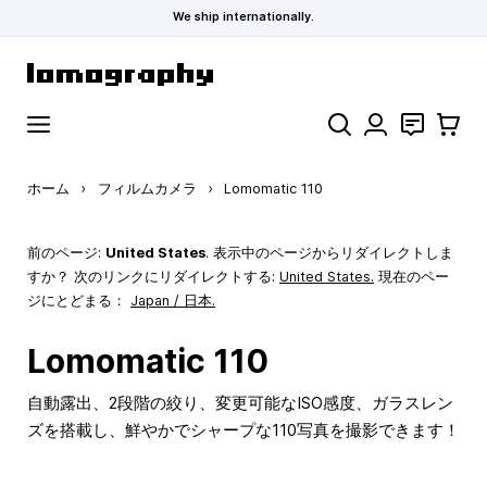
We ship internationally.
コンテンツにスキップ
検索
お問い合わ
カート
ホーム
›
フィルムカメラ
›
Lomomatic 110
前のページ:
United States
. 表示中のページからリダイレクトしま
すか？ 次のリンクにリダイレクトする:
United States
.
現在のペー
ジにとどまる：
Japan / 日本.
Lomomatic 110
自動露出、2段階の絞り、変更可能なISO感度、ガラスレン
ズを搭載し、鮮やかでシャープな110写真を撮影できます！