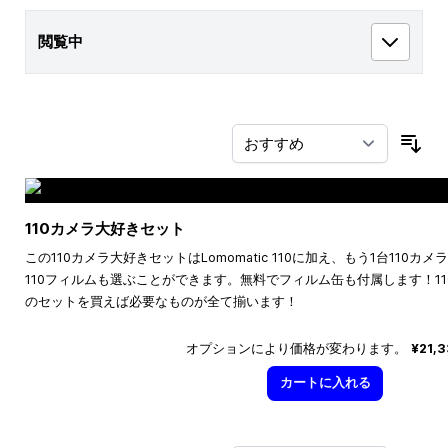
閲覧中
並
110カメラ大好きセット
この110カメラ大好きセットはLomomatic 110に加え、もう1台110
110フィルムも選ぶことができます。無料でフィルム缶も付属します！1
のセットを買えば必要なものが全て揃います！
オプションにより価格が変わります。
¥21,
カートに入れる