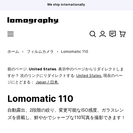
We ship internationally.
コンテンツにスキップ
検索
お問い合わ
カート
ホーム
›
フィルムカメラ
›
Lomomatic 110
前のページ:
United States
. 表示中のページからリダイレクトしま
すか？ 次のリンクにリダイレクトする:
United States
.
現在のペー
ジにとどまる：
Japan / 日本.
Lomomatic 110
自動露出、2段階の絞り、変更可能なISO感度、ガラスレン
ズを搭載し、鮮やかでシャープな110写真を撮影できます！