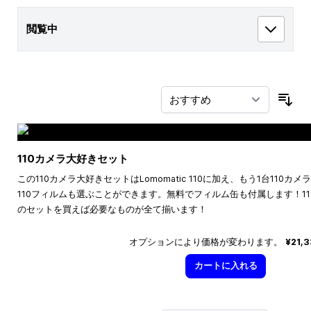
閲覧中
並
110カメラ大好きセット
この110カメラ大好きセットはLomomatic 110に加え、もう1台110
110フィルムも選ぶことができます。無料でフィルム缶も付属します！1
のセットを買えば必要なものが全て揃います！
オプションにより価格が変わります。
¥21,
カートに入れる