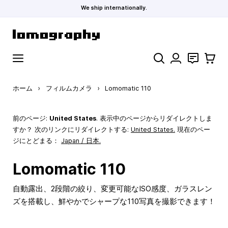
We ship internationally.
コンテンツにスキップ
検索
お問い合わ
カート
ホーム
›
フィルムカメラ
›
Lomomatic 110
前のページ:
United States
. 表示中のページからリダイレクトしま
すか？ 次のリンクにリダイレクトする:
United States
.
現在のペー
ジにとどまる：
Japan / 日本.
Lomomatic 110
自動露出、2段階の絞り、変更可能なISO感度、ガラスレン
ズを搭載し、鮮やかでシャープな110写真を撮影できます！