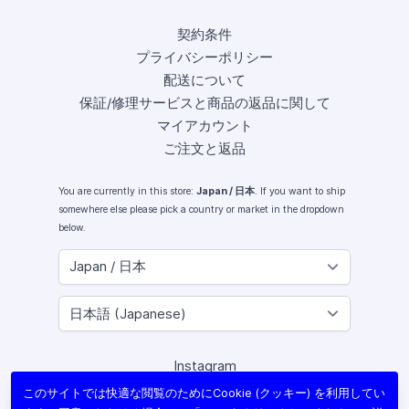
契約条件
プライバシーポリシー
配送について
保証/修理サービスと商品の返品に関して
マイアカウント
ご注文と返品
You are currently in this store:
Japan / 日本
. If you want to ship
somewhere else please pick a country or market in the dropdown
below.
Instagram
Facebook
このサイトでは快適な閲覧のためにCookie (クッキー) を利用してい