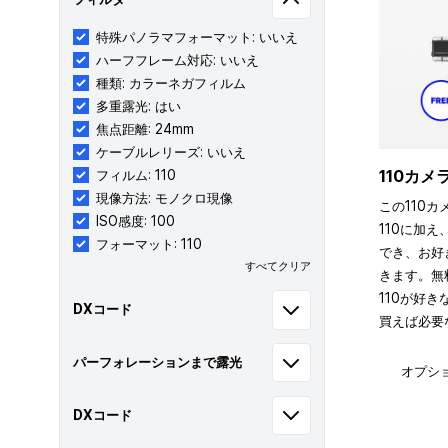
特殊パノラマフォーマット: いいえ
ハーフフレーム対応: いいえ
種類: カラーネガフィルム
多重露光: はい
焦点距離: 24mm
ケーブルレリーズ: いいえ
110カ
フィルム: 110
現像方法: モノクロ現像
この110カ
ISO感度: 100
110に加え
フォーマット: 110
でき、お好
すべてクリア
きます。無
110が好
DXコード
買えば必要
パーフォレーションまで露光
オプシ
DXコード