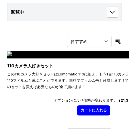
閲覧中
並
110カメラ大好きセット
この110カメラ大好きセットはLomomatic 110に加え、もう1台110
110フィルムも選ぶことができます。無料でフィルム缶も付属します！1
のセットを買えば必要なものが全て揃います！
オプションにより価格が変わります。
¥21,
カートに入れる