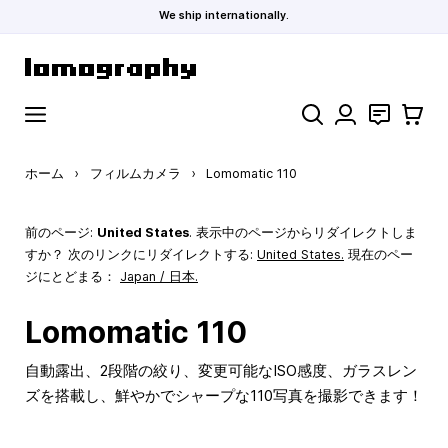
We ship internationally.
コンテンツにスキップ
検索
お問い合わ
カート
ホーム
›
フィルムカメラ
›
Lomomatic 110
前のページ:
United States
. 表示中のページからリダイレクトしま
すか？ 次のリンクにリダイレクトする:
United States
.
現在のペー
ジにとどまる：
Japan / 日本.
Lomomatic 110
自動露出、2段階の絞り、変更可能なISO感度、ガラスレン
ズを搭載し、鮮やかでシャープな110写真を撮影できます！