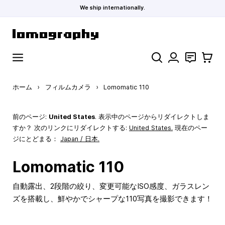
We ship internationally.
コンテンツにスキップ
検索
お問い合わ
カート
ホーム
›
フィルムカメラ
›
Lomomatic 110
前のページ:
United States
. 表示中のページからリダイレクトしま
すか？ 次のリンクにリダイレクトする:
United States
.
現在のペー
ジにとどまる：
Japan / 日本.
Lomomatic 110
自動露出、2段階の絞り、変更可能なISO感度、ガラスレン
ズを搭載し、鮮やかでシャープな110写真を撮影できます！