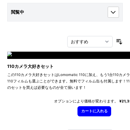
閲覧中
並
110カメラ大好きセット
この110カメラ大好きセットはLomomatic 110に加え、もう1台110
110フィルムも選ぶことができます。無料でフィルム缶も付属します！1
のセットを買えば必要なものが全て揃います！
オプションにより価格が変わります。
¥21,
カートに入れる