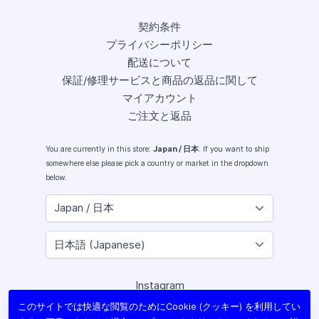
契約条件
プライバシーポリシー
配送について
保証/修理サービスと商品の返品に関して
マイアカウント
ご注文と返品
You are currently in this store:
Japan / 日本
. If you want to ship
somewhere else please pick a country or market in the dropdown
below.
Instagram
Facebook
このサイトでは快適な閲覧のためにCookie (クッキー) を利用してい