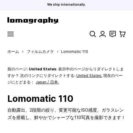
We ship internationally.
コンテンツにスキップ
検索
お問い合わ
カート
ホーム
›
フィルムカメラ
›
Lomomatic 110
前のページ:
United States
. 表示中のページからリダイレクトしま
すか？ 次のリンクにリダイレクトする:
United States
.
現在のペー
ジにとどまる：
Japan / 日本.
Lomomatic 110
自動露出、2段階の絞り、変更可能なISO感度、ガラスレン
ズを搭載し、鮮やかでシャープな110写真を撮影できます！