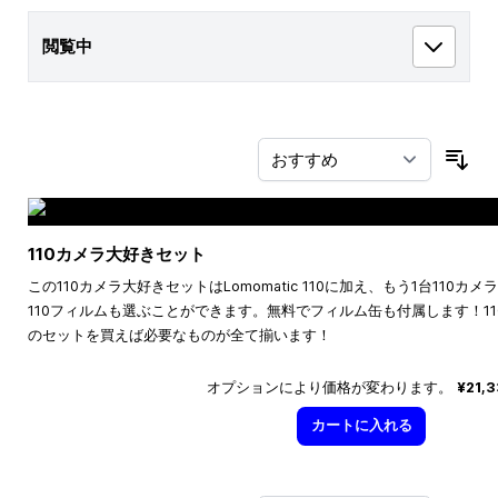
閲覧中
並
110カメラ大好きセット
この110カメラ大好きセットはLomomatic 110に加え、もう1台110
110フィルムも選ぶことができます。無料でフィルム缶も付属します！1
のセットを買えば必要なものが全て揃います！
オプションにより価格が変わります。
¥21,
カートに入れる