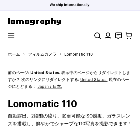
We ship internationally.
コンテンツにスキップ
検索
お問い合わ
カート
ホーム
›
フィルムカメラ
›
Lomomatic 110
前のページ:
United States
. 表示中のページからリダイレクトしま
すか？ 次のリンクにリダイレクトする:
United States
.
現在のペー
ジにとどまる：
Japan / 日本.
Lomomatic 110
自動露出、2段階の絞り、変更可能なISO感度、ガラスレン
ズを搭載し、鮮やかでシャープな110写真を撮影できます！