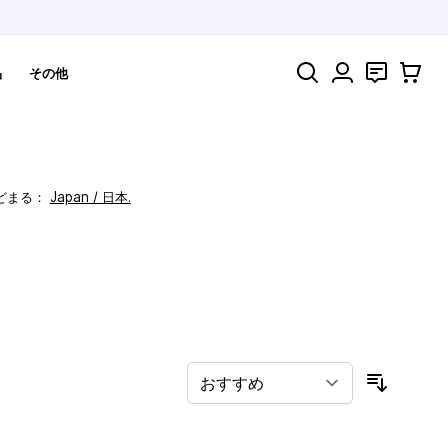
検索
お問い合わ
カート
品
その他
どまる：
Japan / 日本.
！
並び順