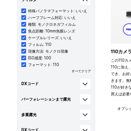
特殊パノラマフォーマット: いいえ
ハーフフレーム対応: いいえ
種類: モノクロネガフィルム
焦点距離: 10mm魚眼レンズ
ケーブルレリーズ: いいえ
フィルム: 110
110カ
現像方法: モノクロ現像
ISO感度: 100
この110カ
フォーマット: 110
110に加え
すべてクリア
でき、お好
きます。無
DXコード
110が好
買えば必要
パーフォレーションまで露光
オプシ
多重露光
DXコード