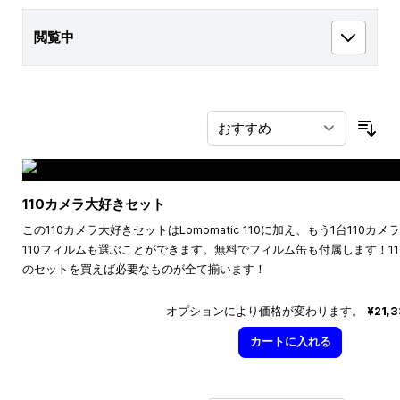
閲覧中
並
110カメラ大好きセット
この110カメラ大好きセットはLomomatic 110に加え、もう1台110
110フィルムも選ぶことができます。無料でフィルム缶も付属します！1
のセットを買えば必要なものが全て揃います！
オプションにより価格が変わります。
¥21,
カートに入れる