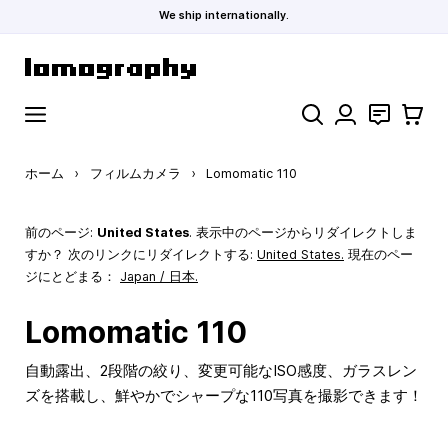
We ship internationally.
コンテンツにスキップ
検索
お問い合わ
カート
ホーム
›
フィルムカメラ
›
Lomomatic 110
前のページ:
United States
. 表示中のページからリダイレクトしま
すか？ 次のリンクにリダイレクトする:
United States
.
現在のペー
ジにとどまる：
Japan / 日本.
Lomomatic 110
自動露出、2段階の絞り、変更可能なISO感度、ガラスレン
ズを搭載し、鮮やかでシャープな110写真を撮影できます！