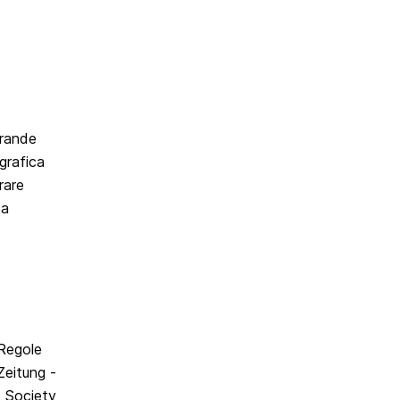
grande
grafica
rare
ca
 Regole
Zeitung -
c Society