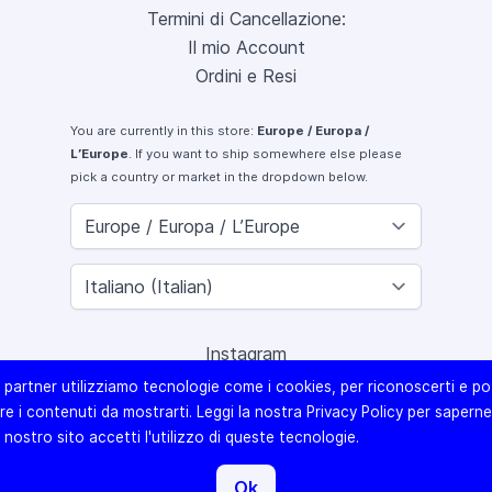
Termini di Cancellazione:
Il mio Account
Ordini e Resi
You are currently in this store:
Europe / Europa /
L’Europe
. If you want to ship somewhere else please
pick a country or market in the dropdown below.
Instagram
Facebook
ri partner utilizziamo tecnologie come i cookies, per riconoscerti e po
X (Twitter)
e i contenuti da mostrarti. Leggi la nostra Privacy Policy per saperne 
Youtube
l nostro sito accetti l'utilizzo di queste tecnologie.
Lomography
Ok