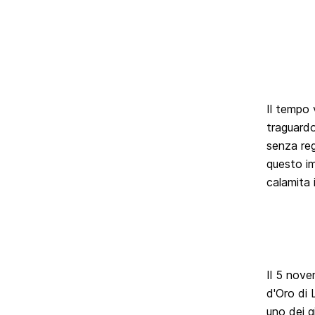
Il tempo 
traguardo
senza reg
questo i
calamita 
Il 5 nove
d'Oro di 
uno dei g