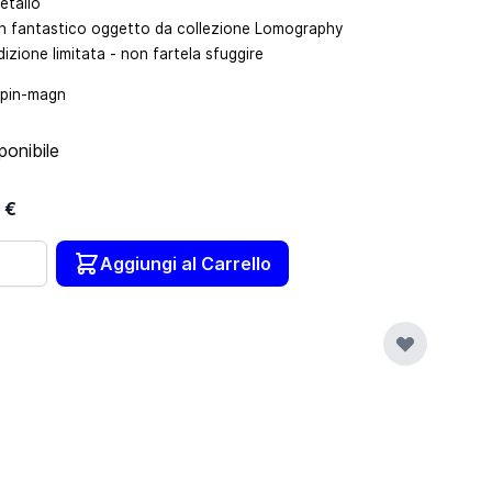
etallo
n fantastico oggetto da collezione Lomography
dizione limitata - non fartela sfuggire
pin-magn
ponibile
 €
tità
Aggiungi al Carrello