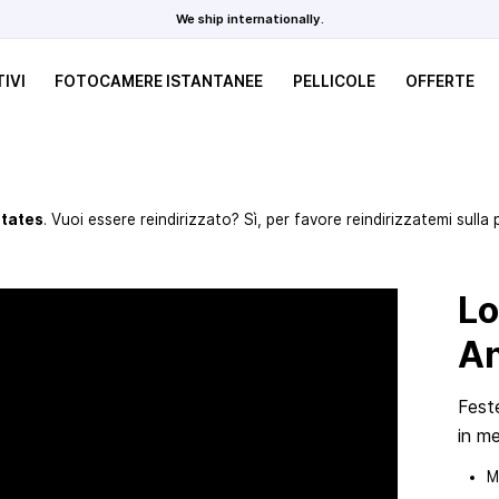
We ship internationally.
IVI
FOTOCAMERE ISTANTANEE
PELLICOLE
OFFERTE
States
. Vuoi essere reindirizzato? Sì, per favore reindirizzatemi sulla 
L
An
Fest
in me
M