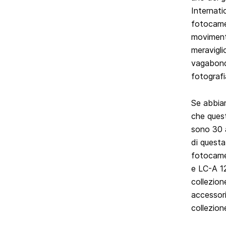
Internati
fotocamer
movimento
meraviglio
vagabondi
fotografia
Se abbiam
che quest
sono 30 a
di questa
fotocamer
e LC-A 12
collezion
accessori
collezion