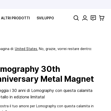
Cerca
Contatti
Carrell
ALTRI PRODOTTI
SVILUPPO
pagina di:
United States
.
No, grazie, vorrei restare dentro:
omography 30th
niversary Metal Magnet
eggia i 30 anni di Lomography con questa calamita
tallo in edizione limitata!
ostra il tuo amore per Lomography con questa calamita in