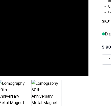
m
U
E
SKU:
Dis
5,90
Quan