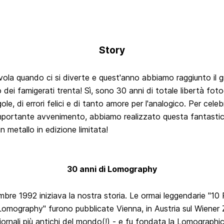
Story
vola quando ci si diverte e quest'anno abbiamo raggiunto il 
 dei famigerati trenta! Sì, sono 30 anni di totale libertà foto
ole, di errori felici e di tanto amore per l'analogico. Per celeb
mportante avvenimento, abbiamo realizzato questa fantasti
in metallo in edizione limitata!
30 anni di Lomography
mbre 1992 iniziava la nostra storia. Le ormai leggendarie "10
Lomography" furono pubblicate Vienna, in Austria sul Wiener 
iornali più antichi del mondo(!) - e fu fondata la Lomographi