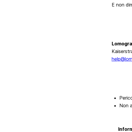
E non dim
Lomogra
Kaiserstr
help@lo
Peric
Non a
Inform