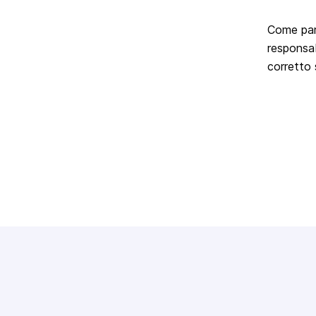
Come part
responsab
corretto s