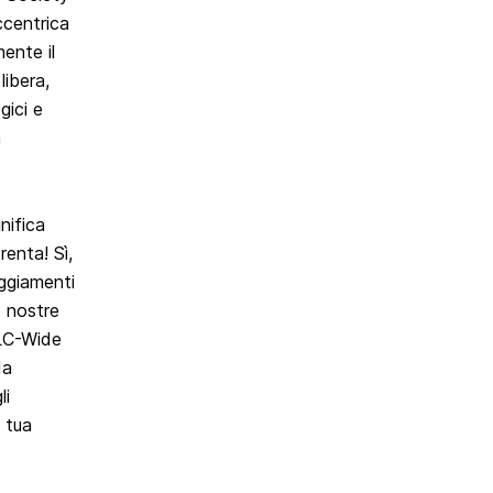
ccentrica
ente il
ibera,
gici e
a
nifica
enta! Sì,
eggiamenti
e nostre
 LC-Wide
da
li
a tua