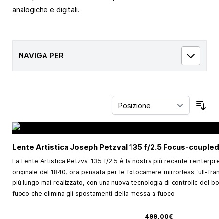
analogiche e digitali.
NAVIGA PER
Ord
Lente Artistica Joseph Petzval 135 f/2.5 Focus-couple
La Lente Artistica Petzval 135 f/2.5 è la nostra più recente reinterpr
originale del 1840, ora pensata per le fotocamere mirrorless full-fra
più lungo mai realizzato, con una nuova tecnologia di controllo del b
fuoco che elimina gli spostamenti della messa a fuoco.
499,00€