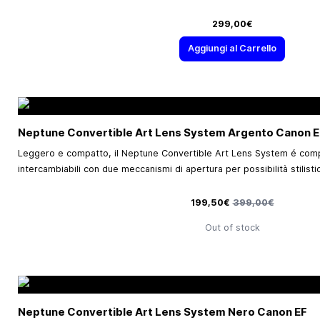
299,00€
Aggiungi al Carrello
Neptune Convertible Art Lens System Argento Canon E
Leggero e compatto, il Neptune Convertible Art Lens System é comp
intercambiabili con due meccanismi di apertura per possibilità stilistich
Prezzo speciale
Prezzo predefinito
199,50€
399,00€
Out of stock
Neptune Convertible Art Lens System Nero Canon EF