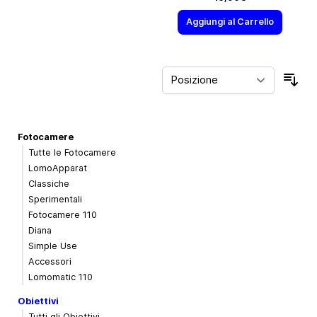
Aggiungi al Carrello
Ord
Fotocamere
Tutte le Fotocamere
LomoApparat
Classiche
Sperimentali
Fotocamere 110
Diana
Simple Use
Accessori
Lomomatic 110
Obiettivi
Tutti gli Obiettivi