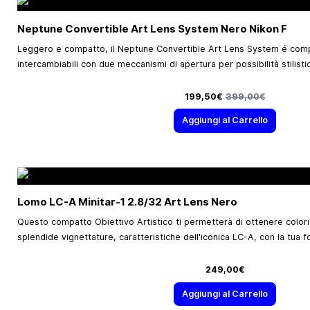
Neptune Convertible Art Lens System Nero Nikon F
Leggero e compatto, il Neptune Convertible Art Lens System é comp
intercambiabili con due meccanismi di apertura per possibilità stilistich
Prezzo speciale
Prezzo predefinito
199,50€
399,00€
Aggiungi al Carrello
Lomo LC-A Minitar-1 2.8/32 Art Lens Nero
Questo compatto Obiettivo Artistico ti permetterà di ottenere color
splendide vignettature, caratteristiche dell'iconica LC-A, con la tu
249,00€
Aggiungi al Carrello