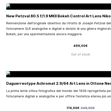
New Petzval 80.5 f/1.9 MKII Bokeh Control Art Lens Niko
Reinvenzione dell'originale obiettivo da ritratto di Joseph Petzval d
fotocamere SLR analogiche e digitali e dotato di una ghiera migliorata 
Bokeh, per una sperimentazione ancora maggiore.
499,00€
Out of stock
Daguerreotype Achromat 2.9/64 Art Lens in Ottone Ne
La prima lente ottica fotografica del mondo del 1839 riprogettata p
fotocamere digitali e analogiche e per offrire l'estetica eterea più u
Prezzo speciale
Prezzo predefinito
174,50€
349,00€