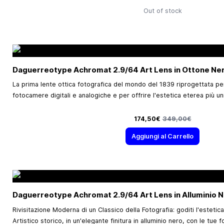
Out of stock
Daguerreotype Achromat 2.9/64 Art Lens in Ottone Ner
La prima lente ottica fotografica del mondo del 1839 riprogettata p
fotocamere digitali e analogiche e per offrire l'estetica eterea più u
Prezzo speciale
Prezzo predefinito
174,50€
349,00€
Aggiungi al Carrello
Daguerreotype Achromat 2.9/64 Art Lens in Alluminio N
Rivisitazione Moderna di un Classico della Fotografia: goditi l'estetic
Artistico storico, in un'elegante finitura in alluminio nero, con le tu