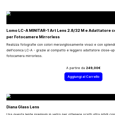
Lomo LC-A MINITAR-1 Art Lens 2.8/32 M e Adattatore c
per Fotocamere Mirrorless
Realizza fotografie con colori meravigliosamente vivaci e con splendi
dell'iconica LC-A - grazie al compatto e leggero adattatore close-u
fotocamera mirrorless.
A partire da
249,00€
Aggiungi al Carrello
Diana Glass Lens
Usa questa lente premium in vetro per ottenere scatti ultra nitidi con 