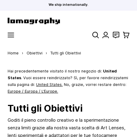
We ship internationally.
Salta al contenuto
Cerca
Contatti
Carrell
Home
›
Obiettivi
›
Tutti gli Obiettivi
Hai precedentemente visitato il nostro negozio di:
United
States
. Vuoi essere reindirizzato? Sì, per favore reindirizzatemi
sulla pagina di:
United States
.
No, grazie, vorrei restare dentro:
Europe / Europa / L’Europe.
Tutti gli Obiettivi
Goditi il pieno controllo creativo e la sperimentazione
senza limiti grazie alla nostra vasta scelta di Art Lenses,
lenti sperimentali e adattatori per le tue fotocamere