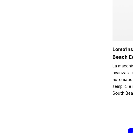
Lomo’In
Beach Ed
La macchin
avanzata 
automatica
semplici e 
South Beac