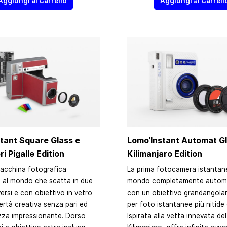
Aggiungi al Carrello
Aggiungi al Carrell
tant Square Glass e
Lomo’Instant Automat G
i Pigalle Edition
Kilimanjaro Edition
acchina fotografica
La prima fotocamera istantan
 al mondo che scatta in due
mondo completamente automa
ersi e con obiettivo in vetro
con un obiettivo grandangolar
bertà creativa senza pari ed
per foto istantanee più nitide
zza impressionante. Dorso
Ispirata alla vetta innevata d