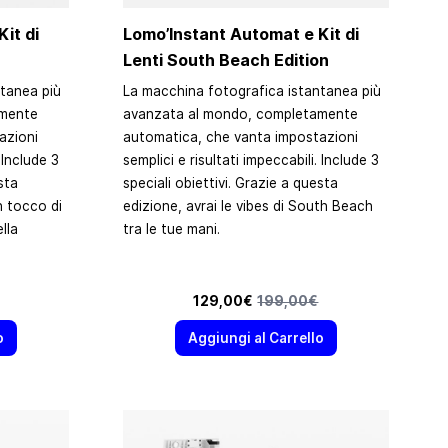
it di
Lomo’Instant Automat e Kit di
Lenti South Beach Edition
tanea più
La macchina fotografica istantanea più
amente
avanzata al mondo, completamente
azioni
automatica, che vanta impostazioni
 Include 3
semplici e risultati impeccabili. Include 3
sta
speciali obiettivi. Grazie a questa
n tocco di
edizione, avrai le vibes di South Beach
lla
tra le tue mani.
edefinito
Prezzo speciale
Prezzo predefinito
129,00€
199,00€
o
Aggiungi al Carrello