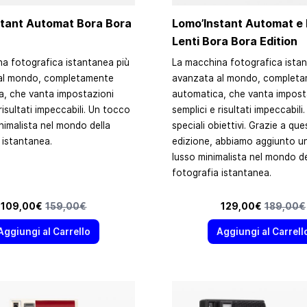
stant Automat Bora Bora
Lomo’Instant Automat e K
Lenti Bora Bora Edition
a fotografica istantanea più
La macchina fotografica istan
al mondo, completamente
avanzata al mondo, complet
, che vanta impostazioni
automatica, che vanta impost
risultati impeccabili. Un tocco
semplici e risultati impeccabili.
inimalista nel mondo della
speciali obiettivi. Grazie a que
 istantanea.
edizione, abbiamo aggiunto u
lusso minimalista nel mondo de
fotografia istantanea.
Prezzo speciale
Prezzo predefinito
Prezzo speciale
Prezzo pr
109,00€
159,00€
129,00€
189,00€
Aggiungi al Carrello
Aggiungi al Carrell