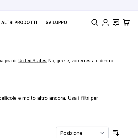
Cerca
Contatti
Carrell
ALTRI PRODOTTI
SVILUPPO
pagina di:
United States
.
No, grazie, vorrei restare dentro:
llicole e molto altro ancora. Usa i filtri per
Ordina 