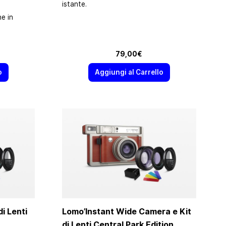
istante.
e in
79,00€
o
Aggiungi al Carrello
i Lenti
Lomo’Instant Wide Camera e Kit
di Lenti Central Park Edition