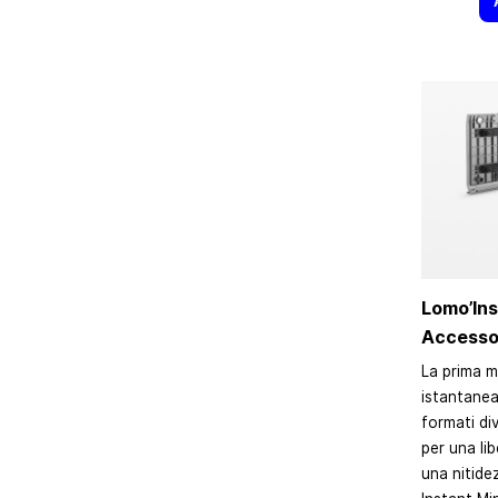
Lomo’Ins
Accessor
La prima m
istantanea
formati div
per una li
una nitide