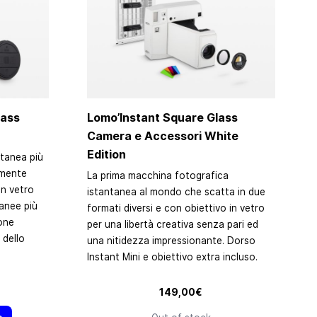
lass
Lomo’Instant Square Glass
Camera e Accessori White
Edition
tanea più
amente
La prima macchina fotografica
in vetro
istantanea al mondo che scatta in due
anee più
formati diversi e con obiettivo in vetro
ione
per una libertà creativa senza pari ed
 dello
una nitidezza impressionante. Dorso
Instant Mini e obiettivo extra incluso.
edefinito
149,00€