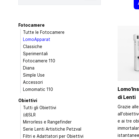
Fotocamere
Tutte le Fotocamere
LomoApparat
Classiche
Sperimentali
Fotocamere 110
Diana
Simple Use
Accessori
Lomo’Ins
Lomomatic 110
di Lenti
Obiettivi
Grazie alle
Tutti gli Obiettivi
all'obiett
(d)SLR
e ai tre ob
Mirrorless e Rangefinder
immortalar
Serie Lenti Artistiche Petzval
istantanee
Filtri e Adattatori per Obiettivi