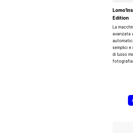
Lomo’In
Edition
La macchin
avanzata 
automatica
semplici e 
di lusso m
fotografia