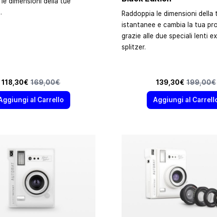
le dimensioni della tue
.
Raddoppia le dimensioni della 
istantanee e cambia la tua pr
grazie alle due speciali lenti e
splitzer.
Prezzo speciale
Prezzo predefinito
Prezzo speciale
Prezzo pr
118,30€
169,00€
139,30€
199,00€
Aggiungi al Carrello
Aggiungi al Carrell