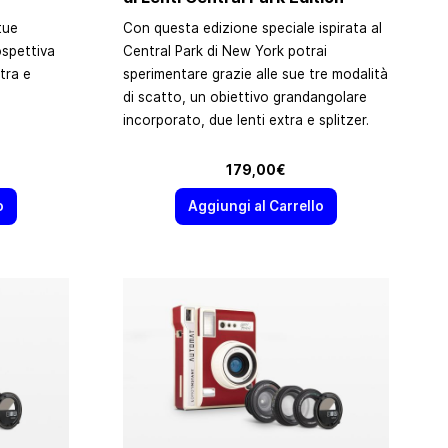
tue
Con questa edizione speciale ispirata al
ospettiva
Central Park di New York potrai
xtra e
sperimentare grazie alle sue tre modalità
di scatto, un obiettivo grandangolare
incorporato, due lenti extra e splitzer.
edefinito
179,00€
o
Aggiungi al Carrello