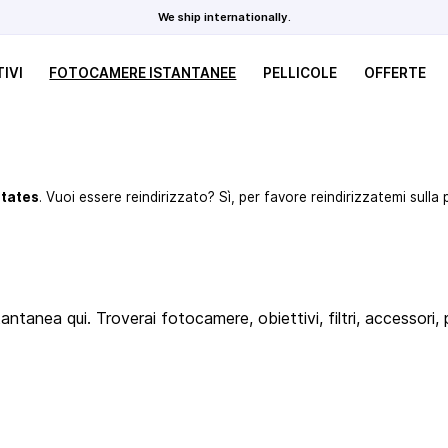
We ship internationally.
IVI
FOTOCAMERE ISTANTANEE
PELLICOLE
OFFERTE
States
. Vuoi essere reindirizzato? Sì, per favore reindirizzatemi sulla 
ntanea qui. Troverai fotocamere, obiettivi, filtri, accessori, pe