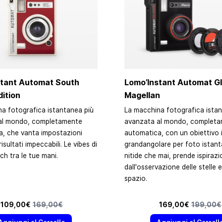
stant Automat South
Lomo’Instant Automat G
ition
Magellan
a fotografica istantanea più
La macchina fotografica istan
al mondo, completamente
avanzata al mondo, complet
, che vanta impostazioni
automatica, con un obiettivo 
risultati impeccabili. Le vibes di
grandangolare per foto istant
h tra le tue mani.
nitide che mai, prende ispiraz
dall'osservazione delle stelle e
spazio.
Prezzo speciale
Prezzo predefinito
Prezzo speciale
Prezzo pr
109,00€
169,00€
169,00€
199,00€