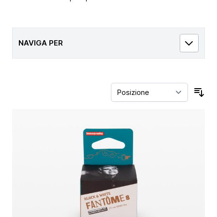
NAVIGA PER
Ord