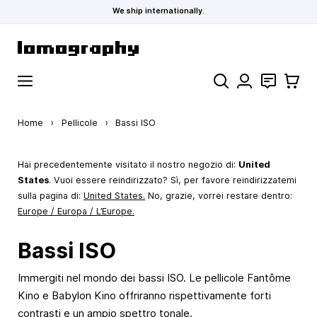
We ship internationally.
Salta al contenuto
Cerca
Contatti
Carrell
Home
›
Pellicole
›
Bassi ISO
Hai precedentemente visitato il nostro negozio di:
United
States
. Vuoi essere reindirizzato? Sì, per favore reindirizzatemi
sulla pagina di:
United States
.
No, grazie, vorrei restare dentro:
Europe / Europa / L’Europe.
Bassi ISO
Immergiti nel mondo dei bassi ISO. Le pellicole Fantôme
Kino e Babylon Kino offriranno rispettivamente forti
contrasti e un ampio spettro tonale.