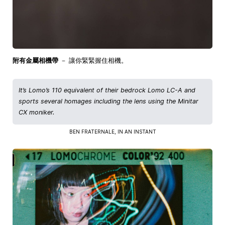
附有金屬相機帶
－ 讓你緊緊握住相機。
It’s Lomo’s 110 equivalent of their bedrock Lomo LC-A and
sports several homages including the lens using the Minitar
CX moniker.
BEN FRATERNALE, IN AN INSTANT