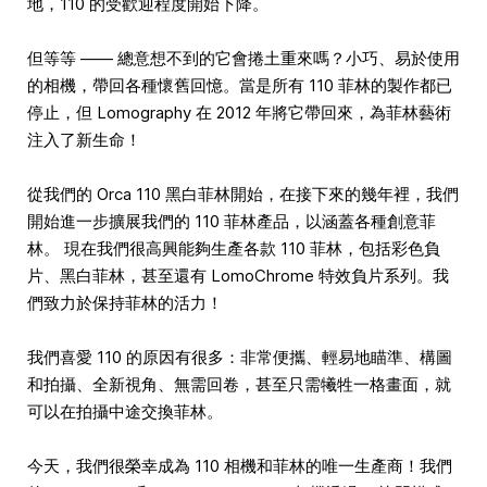
地，110 的受歡迎程度開始下降。
但等等 —— 總意想不到的它會捲土重來嗎？小巧、易於使用
的相機，帶回各種懷舊回憶。當是所有 110 菲林的製作都已
停止，但 Lomography 在 2012 年將它帶回來，為菲林藝術
注入了新生命！
從我們的 Orca 110 黑白菲林開始，在接下來的幾年裡，我們
開始進一步擴展我們的 110 菲林產品，以涵蓋各種創意菲
林。 現在我們很高興能夠生產各款 110 菲林，包括彩色負
片、黑白菲林，甚至還有 LomoChrome 特效負片系列。我
們致力於保持菲林的活力！
我們喜愛 110 的原因有很多：非常便攜、輕易地瞄準、構圖
和拍攝、全新視角、無需回卷，甚至只需犧牲一格畫面，就
可以在拍攝中途交換菲林。
今天，我們很榮幸成為 110 相機和菲林的唯一生產商！我們