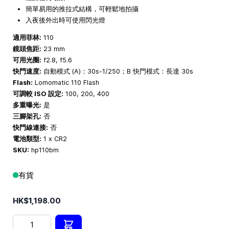
簡單易用的推拉式結構，可輕鬆地拍攝
入夜後外出時可使用閃光燈
適用菲林:
110
鏡頭焦距:
23 mm
可用光圈:
f2.8, f5.6
快門速度:
自動模式 (A)：30s-1/250；B 快門模式：長達 30s
Flash:
Lomomatic 110 Flash
可調較 ISO 設定:
100, 200, 400
多重曝光:
是
三腳架孔:
否
快門線連接:
否
電池類型:
1 x CR2
SKU:
hp110bm
有貨
HK$1,198.00
數量