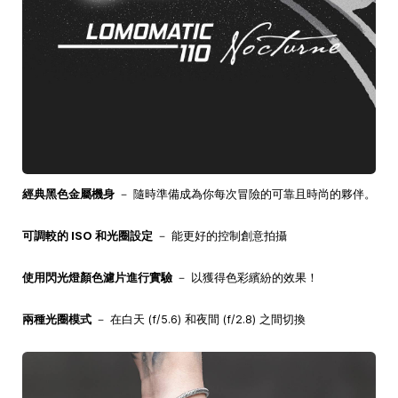
經典黑色金屬機身
－ 隨時準備成為你每次冒險的可靠且時尚的夥伴。
可調較的 ISO 和光圈設定
－ 能更好的控制創意拍攝
使用閃光燈顏色濾片進行實驗
－ 以獲得色彩繽紛的效果！
兩種光圈模式
－ 在白天 (f/5.6) 和夜間 (f/2.8) 之間切換