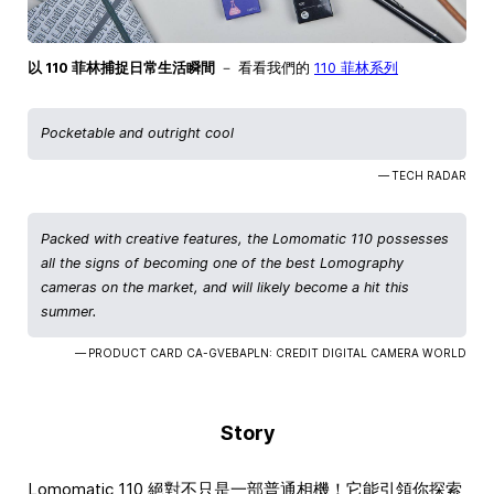
以 110 菲林捕捉日常生活瞬間
－ 看看我們的
110 菲林系列
Pocketable and outright cool
— TECH RADAR
Packed with creative features, the Lomomatic 110 possesses
all the signs of becoming one of the best Lomography
cameras on the market, and will likely become a hit this
summer.
— PRODUCT CARD CA-GVEBAPLN: CREDIT DIGITAL CAMERA WORLD
Story
Lomomatic 110 絕對不只是一部普通相機！它能引領你探索