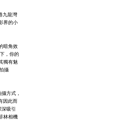
港九龍灣
影界的小
典的暗角效
機下，你的
其獨有魅
來拍攝
！
拍攝方式，
沒有因此而
深深吸引
 菲林相機