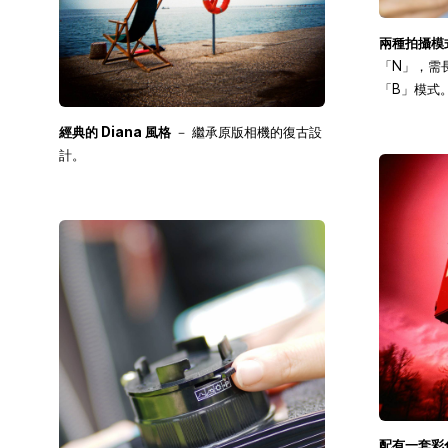
兩種拍攝模
「N」，需
「B」模式
經典的 Diana 風格
－ 繼承原版相機的復古設
計。
配有一套彩