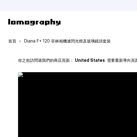
跳到內容
首頁
›
Diana F+ 120 菲林相機連閃光燈及玻璃鏡頭套裝
你之前訪問過我們的商店頁面：
United States
. 需要重新導向