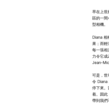
早在上世
區的一間
型相機。
Diana
果；而輕
每一張相
力令它成為
Jean-Mi
可是，世
令 Dia
停下來。
着。因此，
帶到我們