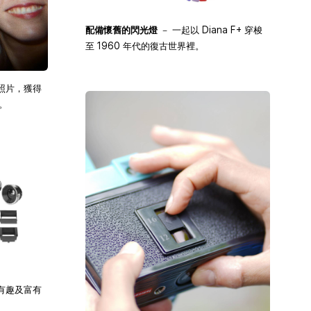
配備懷舊的閃光燈
－ 一起以 Diana F+ 穿梭
至 1960 年代的復古世界裡。
照片，獲得
。
有趣及富有