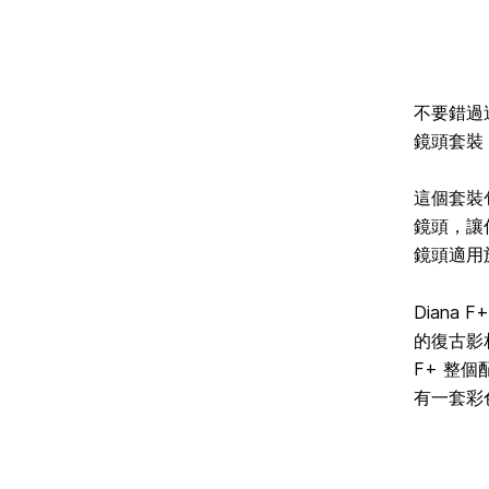
不要錯過這
鏡頭套裝
這個套裝包含
鏡頭，讓
鏡頭適用於 
Diana
的復古影相
F+ 整個
有一套彩