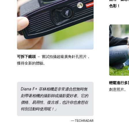
色彩！
可拆下鏡頭
－ 嘗試拍攝超級廣角針孔照片，
獲得全新的體驗。
輕鬆進行多
Diana F+ 菲林相機是非常適合想無時無
創意照片。
刻帶著相機的攝影師或攝影愛好者。它的
價格、易用性、復古感，也許你也會想在
特別活動時使用呢！」
— TECHRADAR