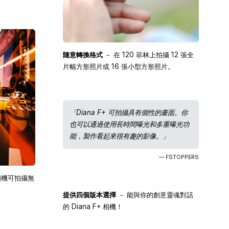
隨意轉換格式
－ 在 120 菲林上拍攝 12 張全
片幅方形照片或 16 張小型方形照片。
「Diana F+ 可拍攝具有個性的畫面。你
也可以通過使用長時間曝光和多重曝光功
能，製作看起來很有趣的影像。」
— FSTOPPERS
+ 相機可拍攝無
提供四個版本選擇
－ 能與你的創意靈魂對話
的 Diana F+ 相機！