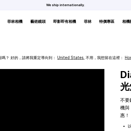
We ship internationally.
菲林相機
藝術鏡頭
即影即有相機
菲林
特價專區
相機
頁面嗎？ 好的，請將我重定導向到：
United States
.
不用，我想留在這裡：
Ho
D
光
不要
機與 
惠！