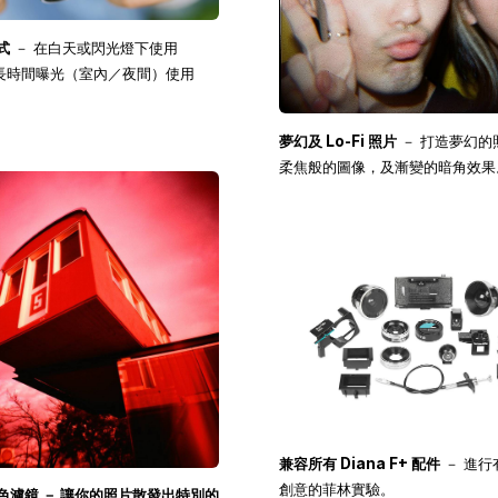
式
－ 在白天或閃光燈下使用
長時間曝光（室內／夜間）使用
。
夢幻及 Lo-Fi 照片
－ 打造夢幻的
柔焦般的圖像，及漸變的暗角效果
兼容所有 Diana F+ 配件
－ 進行
創意的菲林實驗。
色濾鏡 － 讓你的照片散發出特別的