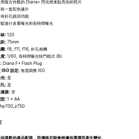
使用復古外觀的 Diana+ 閃光燈來點亮你的照片
配有一套彩色濾片
擁有針孔鏡頭功能
輕鬆進行多重曝光和長時間曝光
林:
120
距:
75mm
圈:
f8, f11, f16, 針孔相機
度:
1/60, 長時間曝光快門模式 (B)
:
Diana F+ Flash Plug
ISO 設定:
無需調整 ISO
光:
是
孔:
是
連接:
否
型:
1 × AA
hp700_z750
貨
選你喜歡的產品配搭，而價格可能會根據你選擇而產生變化。