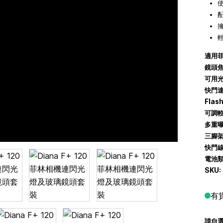
適用菲
鏡頭焦
可用光
快門速
Flash
可調較 
多重曝
三腳架
快門線
電池類
SKU:
有
請自