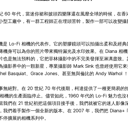
紀 60 年代，當迷你裙和披頭四樂隊還在風靡全球的時候，在香
小型工廠中，有一群工程師正在埋頭苦幹，製作一部可以改變攝
 相機是 Lo-Fi 相機的代表作。它的塑膠鏡頭可以拍攝出柔和及經
薄機身可以為你的照片帶來獨特漏光及水印效果。在 Diana 相
片也是無法預料的，它把菲林攝影中的不完美發揮至淋漓盡致。
攝影界中的一顆新星，專業攝影師 Mark Sink 也曾經使用它
chel Basquiat、Grace Jones、甚至無與倫比的 Andy Warhol 
事無絕對。在 20 世紀 70 年代後期，柯達提供了一種更簡易的
na 相機的生產面臨停止。儘管如此，1960 年代的 Lo-Fi 魅力也
當我們在 21 世紀初把這個項目接手後，我們就被它的迷人影像
我們着手製作一個全新的版本。在 2007 年，我們把 Diana+
不停擴展的相機系列中。