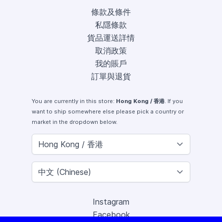
條款及條件
私隱條款
貨品運送詳情
取消政策
我的賬戶
訂單與退貨
You are currently in this store:
Hong Kong / 香港
. If you
want to ship somewhere else please pick a country or
market in the dropdown below.
Instagram
Facebook