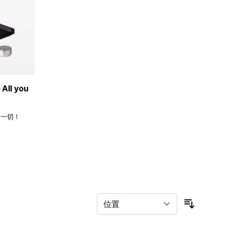
ll you
的一切！
按排序