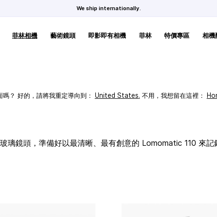
We ship internationally.
菲林相機
藝術鏡頭
即影即有相機
菲林
特價專區
相機
頁面嗎？ 好的，請將我重定導向到：
United States
.
不用，我想留在這裡：
Ho
璃鏡頭，準備好以最清晰、最有創意的 Lomomatic 110 來