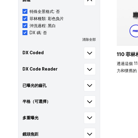
特殊全景格式: 否
菲林種類: 彩色負片
沖洗過程: 黑白
DX 碼: 否
清除全部
DX Coded
110 菲林
透過這個 1
DX Code Reader
力和懷舊的 
已曝光的齒孔
半格（可選擇）
多重曝光
鏡頭焦距