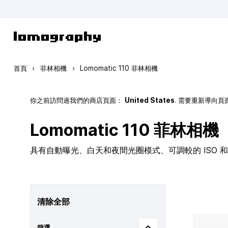
跳到內容
首頁
›
菲林相機
›
Lomomatic 110 菲林相機
你之前訪問過我們的商店頁面：
United States
. 需要重新導向
Lomomatic 110 菲林相機
具有自動曝光、白天和夜間光圈模式、可調較的 ISO 和玻
清除全部
篩選