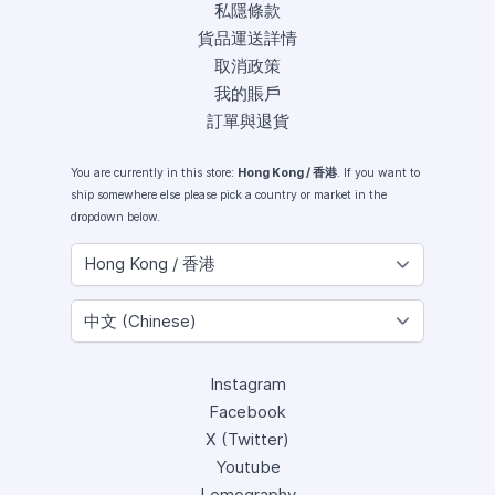
私隱條款
貨品運送詳情
取消政策
我的賬戶
訂單與退貨
You are currently in this store:
Hong Kong / 香港
. If you want to
ship somewhere else please pick a country or market in the
dropdown below.
Instagram
Facebook
X (Twitter)
Youtube
Lomography