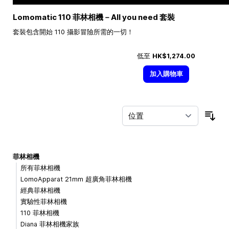
Lomomatic 110 菲林相機－All you need 套裝
套裝包含開始 110 攝影冒險所需的一切！
低至
HK$1,274.00
加入購物車
按
菲林相機
所有菲林相機
LomoApparat 21mm 超廣角菲林相機
經典菲林相機
實驗性菲林相機
110 菲林相機
Diana 菲林相機家族