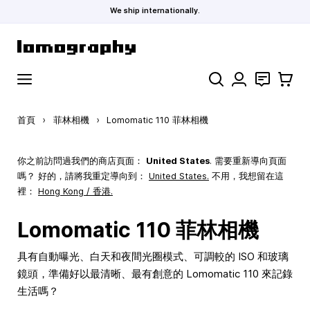
We ship internationally.
跳到內容
搜索
聯絡
購物車
首頁
›
菲林相機
›
Lomomatic 110 菲林相機
你之前訪問過我們的商店頁面：
United States
. 需要重新導向頁面
嗎？ 好的，請將我重定導向到：
United States
.
不用，我想留在這
裡：
Hong Kong / 香港.
Lomomatic 110 菲林相機
具有自動曝光、白天和夜間光圈模式、可調較的 ISO 和玻璃
鏡頭，準備好以最清晰、最有創意的 Lomomatic 110 來記錄
生活嗎？