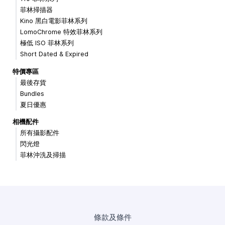
菲林掃描器
Kino 黑白電影菲林系列
LomoChrome 特效菲林系列
極低 ISO 菲林系列
Short Dated & Expired
特價專區
最後存貨
Bundles
夏日優惠
相機配件
所有攝影配件
閃光燈
菲林沖洗及掃描
條款及條件