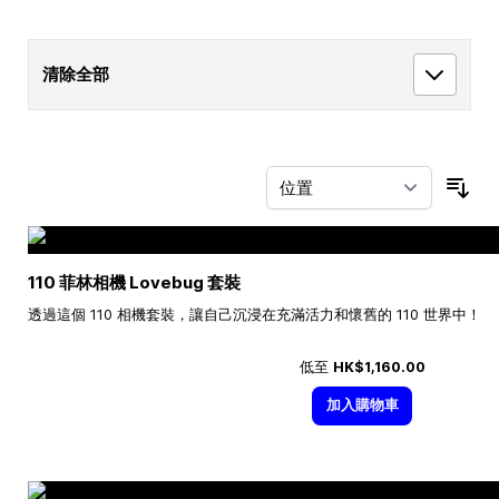
清除全部
按
110 菲林相機 Lovebug 套裝
透過這個 110 相機套裝，讓自己沉浸在充滿活力和懷舊的 110 世界中！
低至
HK$1,160.00
加入購物車