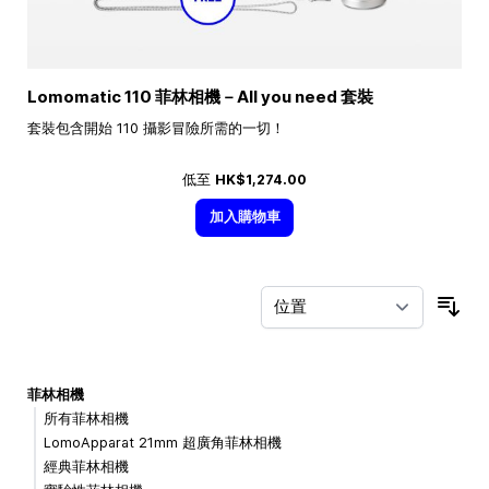
Lomomatic 110 菲林相機－All you need 套裝
套裝包含開始 110 攝影冒險所需的一切！
低至
HK$1,274.00
加入購物車
按
菲林相機
所有菲林相機
LomoApparat 21mm 超廣角菲林相機
經典菲林相機