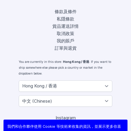
條款及條件
私隱條款
貨品運送詳情
取消政策
我的賬戶
訂單與退貨
You are currently in this store:
Hong Kong / 香港
. If you want to
ship somewhere else please pick a country or market in the
dropdown below.
Instagram
Facebook
我們和合作夥伴使用 Cookie 等技術來收集的資訊，並展示更多你喜