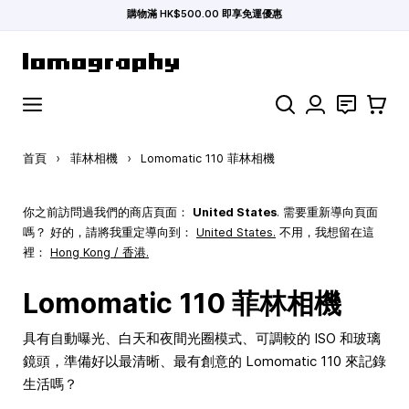
購物滿 HK$500.00 即享免運優惠
跳到內容
搜索
聯絡
購物車
首頁
›
菲林相機
›
Lomomatic 110 菲林相機
你之前訪問過我們的商店頁面：
United States
. 需要重新導向頁面
嗎？ 好的，請將我重定導向到：
United States
.
不用，我想留在這
裡：
Hong Kong / 香港.
Lomomatic 110 菲林相機
具有自動曝光、白天和夜間光圈模式、可調較的 ISO 和玻璃
鏡頭，準備好以最清晰、最有創意的 Lomomatic 110 來記錄
生活嗎？