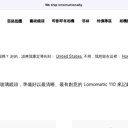
We ship internationally.
菲林相機
藝術鏡頭
即影即有相機
菲林
特價專區
相機
頁面嗎？ 好的，請將我重定導向到：
United States
.
不用，我想留在這裡：
Ho
璃鏡頭，準備好以最清晰、最有創意的 Lomomatic 110 來