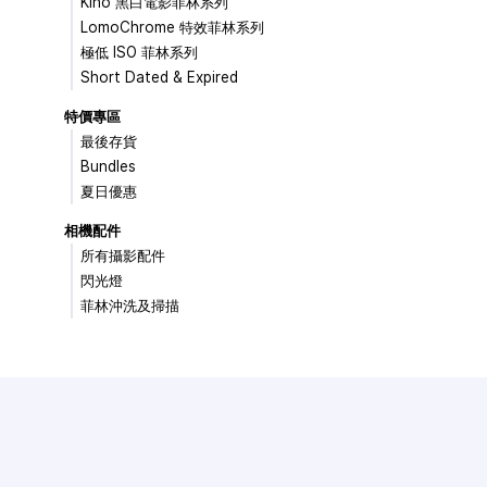
Kino 黑白電影菲林系列
LomoChrome 特效菲林系列
極低 ISO 菲林系列
Short Dated & Expired
特價專區
最後存貨
Bundles
夏日優惠
相機配件
所有攝影配件
閃光燈
菲林沖洗及掃描