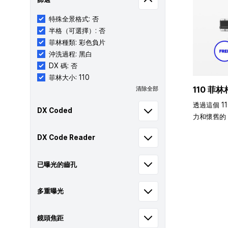
特殊全景格式: 否
半格（可選擇）: 否
菲林種類: 彩色負片
沖洗過程: 黑白
DX 碼: 否
菲林大小: 110
110 菲林
清除全部
透過這個 1
DX Coded
力和懷舊的 
DX Code Reader
已曝光的齒孔
多重曝光
鏡頭焦距