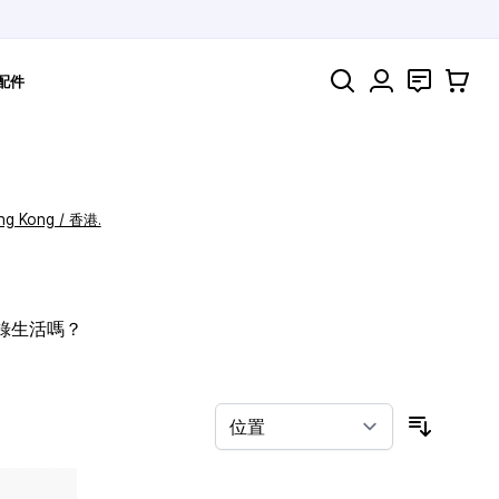
搜索
聯絡
購物車
配件
ng Kong / 香港.
記錄生活嗎？
按排序