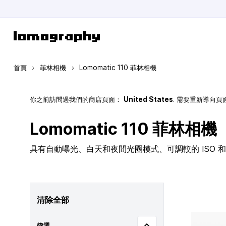
跳到內容
首頁
›
菲林相機
›
Lomomatic 110 菲林相機
你之前訪問過我們的商店頁面：
United States
. 需要重新導向
Lomomatic 110 菲林相機
具有自動曝光、白天和夜間光圈模式、可調較的 ISO 和玻
清除全部
篩選