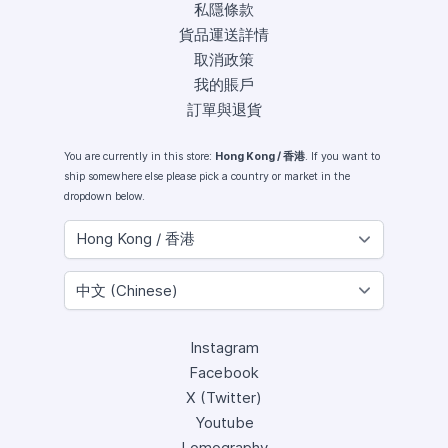
私隱條款
貨品運送詳情
取消政策
我的賬戶
訂單與退貨
You are currently in this store:
Hong Kong / 香港
. If you want to
ship somewhere else please pick a country or market in the
dropdown below.
Instagram
Facebook
X (Twitter)
Youtube
Lomography