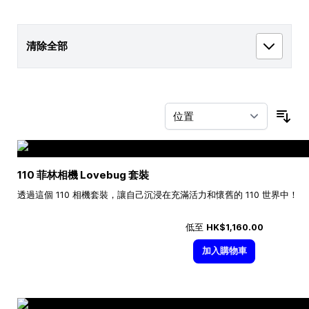
清除全部
按
110 菲林相機 Lovebug 套裝
透過這個 110 相機套裝，讓自己沉浸在充滿活力和懷舊的 110 世界中！
低至
HK$1,160.00
加入購物車