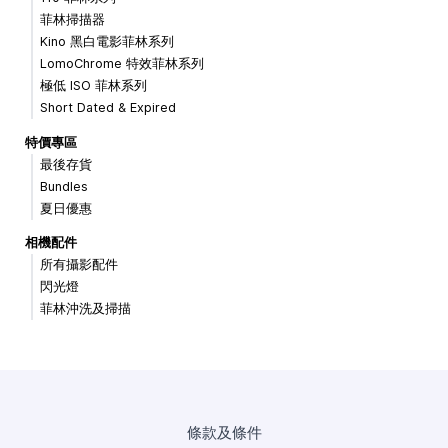
菲林掃描器
Kino 黑白電影菲林系列
LomoChrome 特效菲林系列
極低 ISO 菲林系列
Short Dated & Expired
特價專區
最後存貨
Bundles
夏日優惠
相機配件
所有攝影配件
閃光燈
菲林沖洗及掃描
條款及條件