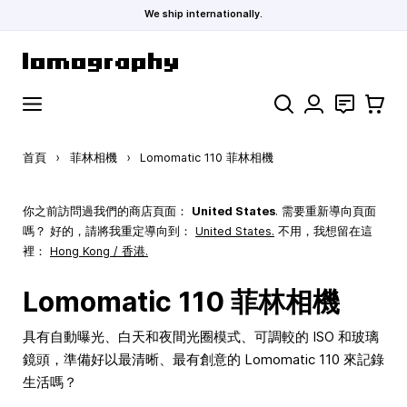
We ship internationally.
跳到內容
搜索
聯絡
購物車
首頁
›
菲林相機
›
Lomomatic 110 菲林相機
你之前訪問過我們的商店頁面：
United States
. 需要重新導向頁面
嗎？ 好的，請將我重定導向到：
United States
.
不用，我想留在這
裡：
Hong Kong / 香港.
Lomomatic 110 菲林相機
具有自動曝光、白天和夜間光圈模式、可調較的 ISO 和玻璃
鏡頭，準備好以最清晰、最有創意的 Lomomatic 110 來記錄
生活嗎？