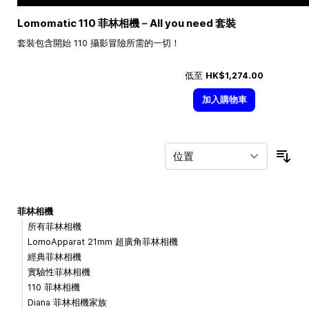
Lomomatic 110 菲林相機－All you need 套裝
套裝包含開始 110 攝影冒險所需的一切！
低至
HK$1,274.00
加入購物車
按
菲林相機
所有菲林相機
LomoApparat 21mm 超廣角菲林相機
經典菲林相機
實驗性菲林相機
110 菲林相機
Diana 菲林相機家族