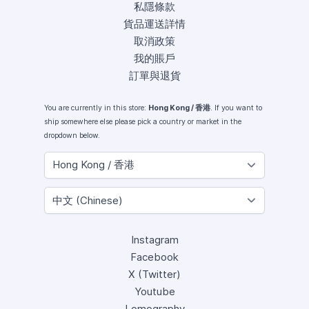
私隱條款
貨品運送詳情
取消政策
我的賬戶
訂單與退貨
You are currently in this store:
Hong Kong / 香港
. If you want to
ship somewhere else please pick a country or market in the
dropdown below.
Instagram
Facebook
X (Twitter)
Youtube
Lomography