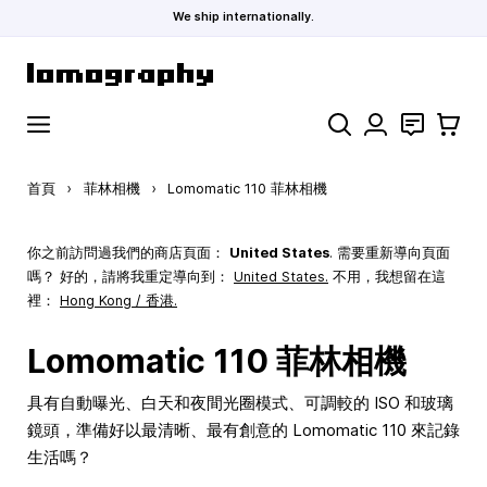
We ship internationally.
跳到內容
搜索
聯絡
購物車
首頁
›
菲林相機
›
Lomomatic 110 菲林相機
你之前訪問過我們的商店頁面：
United States
. 需要重新導向頁面
嗎？ 好的，請將我重定導向到：
United States
.
不用，我想留在這
裡：
Hong Kong / 香港.
Lomomatic 110 菲林相機
具有自動曝光、白天和夜間光圈模式、可調較的 ISO 和玻璃
鏡頭，準備好以最清晰、最有創意的 Lomomatic 110 來記錄
生活嗎？