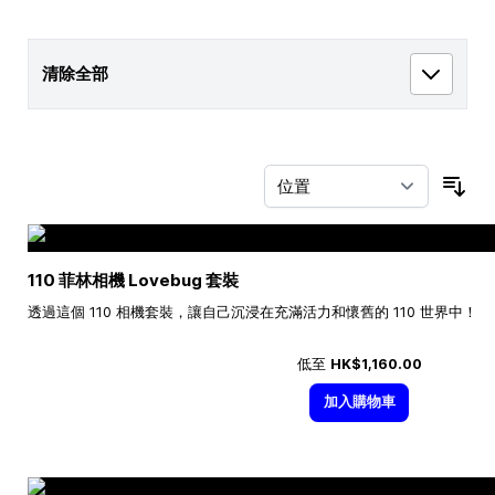
清除全部
按
110 菲林相機 Lovebug 套裝
透過這個 110 相機套裝，讓自己沉浸在充滿活力和懷舊的 110 世界中！
低至
HK$1,160.00
加入購物車