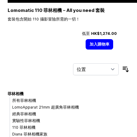
Lomomatic 110 菲林相機－All you need 套裝
套裝包含開始 110 攝影冒險所需的一切！
低至
HK$1,274.00
加入購物車
按
菲林相機
所有菲林相機
LomoApparat 21mm 超廣角菲林相機
經典菲林相機
實驗性菲林相機
110 菲林相機
Diana 菲林相機家族