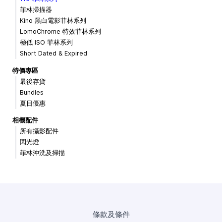
菲林掃描器
Kino 黑白電影菲林系列
LomoChrome 特效菲林系列
極低 ISO 菲林系列
Short Dated & Expired
特價專區
最後存貨
Bundles
夏日優惠
相機配件
所有攝影配件
閃光燈
菲林沖洗及掃描
條款及條件