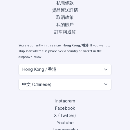
私隱條款
貨品運送詳情
取消政策
我的賬戶
訂單與退貨
You are currently in this store:
Hong Kong / 香港
. If you want to
ship somewhere else please pick a country or market in the
dropdown below.
Instagram
Facebook
X (Twitter)
Youtube
Lomography