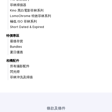
菲林掃描器
Kino 黑白電影菲林系列
LomoChrome 特效菲林系列
極低 ISO 菲林系列
Short Dated & Expired
特價專區
最後存貨
Bundles
夏日優惠
相機配件
所有攝影配件
閃光燈
菲林沖洗及掃描
條款及條件