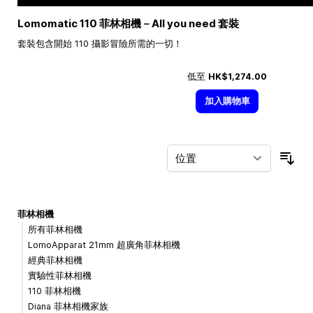
Lomomatic 110 菲林相機－All you need 套裝
套裝包含開始 110 攝影冒險所需的一切！
低至
HK$1,274.00
加入購物車
按
菲林相機
所有菲林相機
LomoApparat 21mm 超廣角菲林相機
經典菲林相機
實驗性菲林相機
110 菲林相機
Diana 菲林相機家族