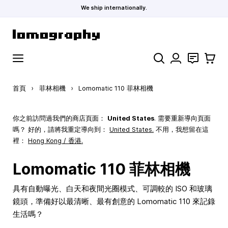
We ship internationally.
跳到內容
搜索
聯絡
購物車
首頁
›
菲林相機
›
Lomomatic 110 菲林相機
你之前訪問過我們的商店頁面：
United States
. 需要重新導向頁面
嗎？ 好的，請將我重定導向到：
United States
.
不用，我想留在這
裡：
Hong Kong / 香港.
Lomomatic 110 菲林相機
具有自動曝光、白天和夜間光圈模式、可調較的 ISO 和玻璃
鏡頭，準備好以最清晰、最有創意的 Lomomatic 110 來記錄
生活嗎？