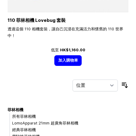
110 菲林相機 Lovebug 套裝
透過這個 110 相機套裝，讓自己沉浸在充滿活力和懷舊的 110 世界
中！
低至
HK$1,160.00
加入購物車
按
菲林相機
所有菲林相機
LomoApparat 21mm 超廣角菲林相機
經典菲林相機