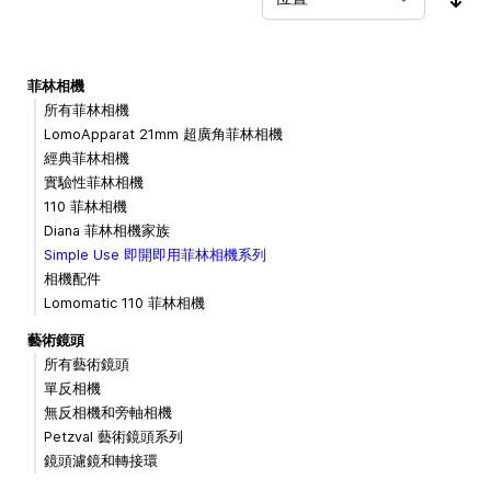
按
菲林相機
所有菲林相機
LomoApparat 21mm 超廣角菲林相機
經典菲林相機
實驗性菲林相機
110 菲林相機
Diana 菲林相機家族
Simple Use 即開即用菲林相機系列
相機配件
Lomomatic 110 菲林相機
藝術鏡頭
所有藝術鏡頭
單反相機
無反相機和旁軸相機
Petzval 藝術鏡頭系列
鏡頭濾鏡和轉接環