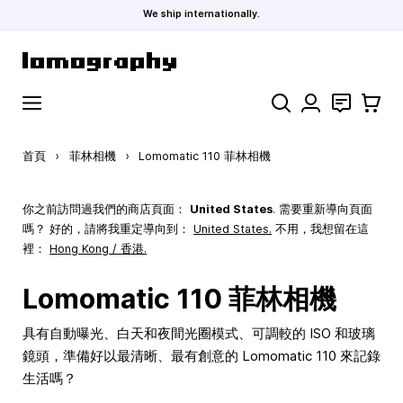
We ship internationally.
跳到內容
搜索
聯絡
購物車
首頁
›
菲林相機
›
Lomomatic 110 菲林相機
你之前訪問過我們的商店頁面：
United States
. 需要重新導向頁面
嗎？ 好的，請將我重定導向到：
United States
.
不用，我想留在這
裡：
Hong Kong / 香港.
Lomomatic 110 菲林相機
具有自動曝光、白天和夜間光圈模式、可調較的 ISO 和玻璃
鏡頭，準備好以最清晰、最有創意的 Lomomatic 110 來記錄
生活嗎？