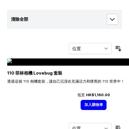
清除全部
按
110 菲林相機 Lovebug 套裝
透過這個 110 相機套裝，讓自己沉浸在充滿活力和懷舊的 110 世界中！
低至
HK$1,160.00
加入購物車