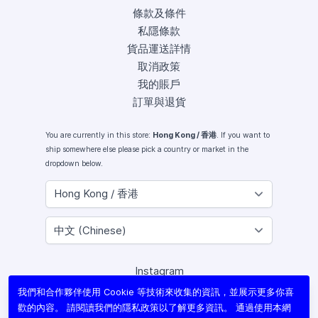
條款及條件
私隱條款
貨品運送詳情
取消政策
我的賬戶
訂單與退貨
You are currently in this store:
Hong Kong / 香港
. If you want to
ship somewhere else please pick a country or market in the
dropdown below.
Instagram
Facebook
我們和合作夥伴使用 Cookie 等技術來收集的資訊，並展示更多你喜
X (Twitter)
歡的內容。 請閱讀我們的
隱私政策
以了解更多資訊。 通過使用本網