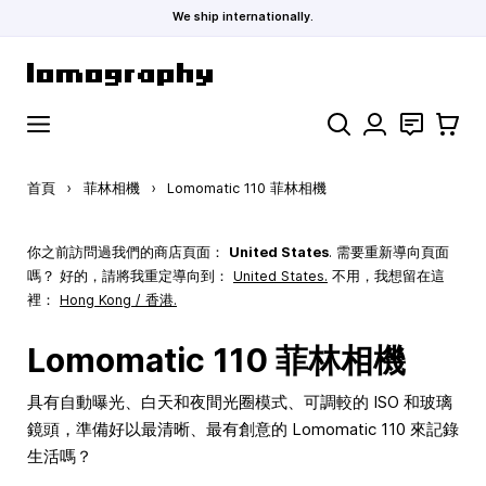
We ship internationally.
跳到內容
搜索
聯絡
購物車
首頁
›
菲林相機
›
Lomomatic 110 菲林相機
你之前訪問過我們的商店頁面：
United States
. 需要重新導向頁面
嗎？ 好的，請將我重定導向到：
United States
.
不用，我想留在這
裡：
Hong Kong / 香港.
Lomomatic 110 菲林相機
具有自動曝光、白天和夜間光圈模式、可調較的 ISO 和玻璃
鏡頭，準備好以最清晰、最有創意的 Lomomatic 110 來記錄
生活嗎？