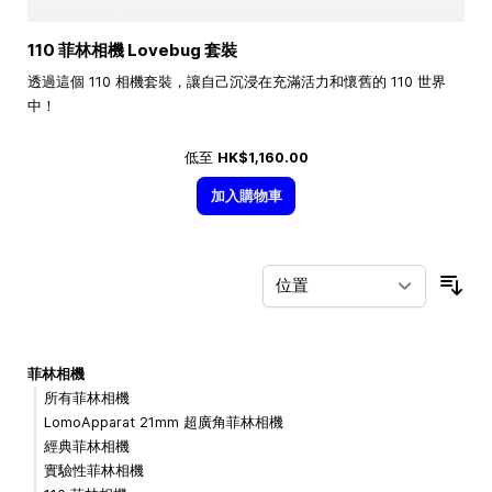
110 菲林相機 Lovebug 套裝
透過這個 110 相機套裝，讓自己沉浸在充滿活力和懷舊的 110 世界
中！
低至
HK$1,160.00
加入購物車
按
菲林相機
所有菲林相機
LomoApparat 21mm 超廣角菲林相機
經典菲林相機
實驗性菲林相機